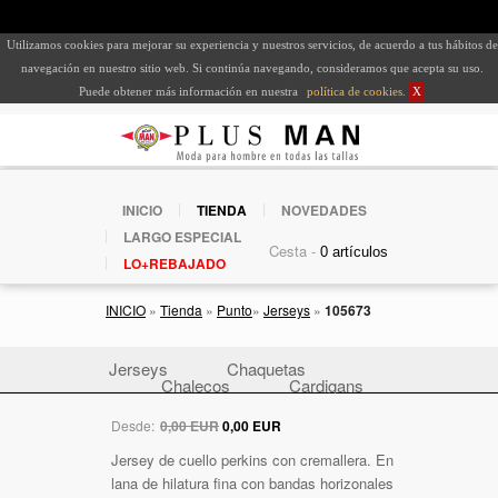
Utilizamos cookies para mejorar su experiencia y nuestros servicios, de acuerdo a tus hábitos de
navegación en nuestro sitio web. Si continúa navegando, consideramos que acepta su uso.
Puede obtener más información en nuestra
política de cookies
.
X
INICIO
TIENDA
NOVEDADES
LARGO ESPECIAL
Cesta -
LO+REBAJADO
INICIO
»
Tienda
»
Punto
»
Jerseys
»
105673
Jerseys
Chaquetas
Chalecos
Cardigans
Desde:
0,00 EUR
0,00 EUR
Jersey de cuello perkins con cremallera. En
lana de hilatura fina con bandas horizonales