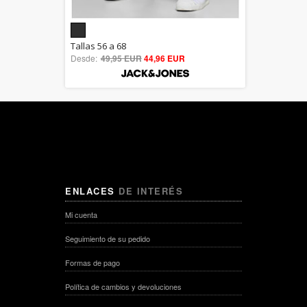
5.00
Tallas 56 a 68
Desde:
49,95 EUR
out of 5
44,96 EUR
ENLACES
DE INTERÉS
Mi cuenta
Seguimiento de su pedido
Formas de pago
Política de cambios y devoluciones