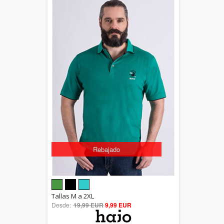
Rebajado
5.00
Tallas M a 2XL
Desde:
19,99 EUR
out of 5
9,99 EUR