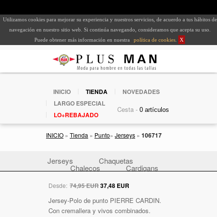
Utilizamos cookies para mejorar su experiencia y nuestros servicios, de acuerdo a tus hábitos de
navegación en nuestro sitio web. Si continúa navegando, consideramos que acepta su uso.
Puede obtener más información en nuestra
política de cookies
.
X
INICIO
TIENDA
NOVEDADES
LARGO ESPECIAL
Cesta -
LO+REBAJADO
INICIO
»
Tienda
»
Punto
»
Jerseys
»
106717
Jerseys
Chaquetas
Chalecos
Cardigans
Desde:
74,95 EUR
37,48 EUR
Jersey-Polo de punto PIERRE CARDIN.
Con cremallera y vivos combinados.