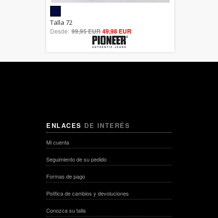
5.00
Talla 72
Desde:
99,95 EUR
out of 5
49,98 EUR
ENLACES
DE INTERÉS
Mi cuenta
Seguimiento de su pedido
Formas de pago
Política de cambios y devoluciones
Conozca su talla