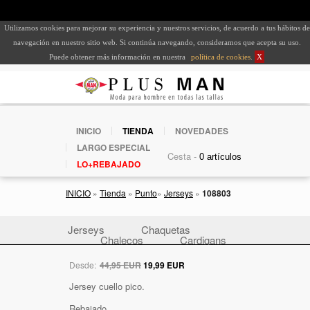
Utilizamos cookies para mejorar su experiencia y nuestros servicios, de acuerdo a tus hábitos de
navegación en nuestro sitio web. Si continúa navegando, consideramos que acepta su uso.
Puede obtener más información en nuestra
política de cookies
.
X
INICIO
TIENDA
NOVEDADES
LARGO ESPECIAL
Cesta -
LO+REBAJADO
INICIO
»
Tienda
»
Punto
»
Jerseys
»
108803
Jerseys
Chaquetas
Chalecos
Cardigans
Desde:
44,95 EUR
19,99 EUR
Jersey cuello pico.
Rebajado