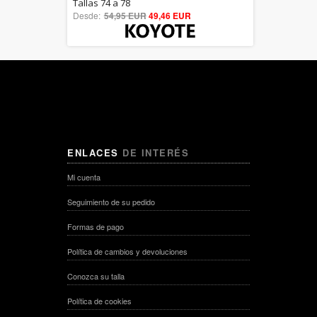
5.00
Tallas 74 a 78
Desde:
54,95 EUR
out of 5
49,46 EUR
ENLACES
DE INTERÉS
Mi cuenta
Seguimiento de su pedido
Formas de pago
Política de cambios y devoluciones
Conozca su talla
Política de cookies