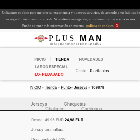
Utilizamos cookies para mejorar su experiencia y nuestros servicios, de acuerdo a tus hábitos de
navegación en nuestro sitio web. Si continúa navegando, consideramos que acepta su uso.
Puede obtener más información en nuestra
política de cookies
.
X
INICIO
TIENDA
NOVEDADES
LARGO ESPECIAL
Cesta -
LO+REBAJADO
INICIO
»
Tienda
»
Punto
»
Jerseys
»
109878
Jerseys
Chaquetas
Chalecos
Cardigans
Desde:
49,95 EUR
24,98 EUR
Jersey cremallera.
Descuento del 50%