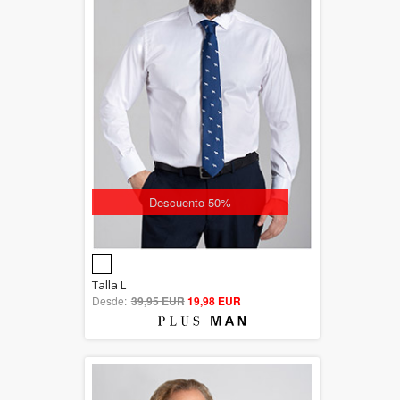
Descuento 50%
5.00
Talla L
Desde:
39,95 EUR
out of 5
19,98 EUR