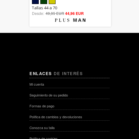
5.00
Tallas 44 a 70
Desde:
49,95 EUR
out of 5
44,96 EUR
ENLACES
DE INTERÉS
Mi cuenta
Seguimiento de su pedido
Formas de pago
Política de cambios y devoluciones
Conozca su talla
Política de cookies