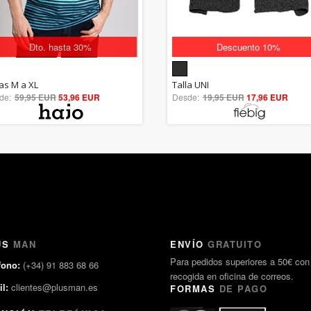
Dto. hasta 30%
Descuento 10%
5.00
5.00
las M a XL
Talla UNI
de:
59,95 EUR
out of 5
53,96 EUR
Desde:
19,95 EUR
out of 5
17,96 EUR
US
MAN
ENVÍO
GRATUITO
Para pedidos superiores a 50€ con
fono:
(+34) 91 883 68 66
recogida en oficina de correos.
l:
clientes@plusman.es
FORMAS
DE PAGO