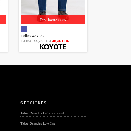
Dto. hasta 30%
5.00
Tallas 48 a 82
Desde:
44,95 EUR
out of 5
40,46 EUR
SECCIONES
Tallas Grandes Largo especial
Tallas Grandes Low Cost