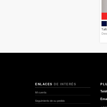
Rebajado
Tal
Des
ENLACES
DE INTERÉS
PL
Telé
Mi cuenta
Emai
Seguimiento de su pedido