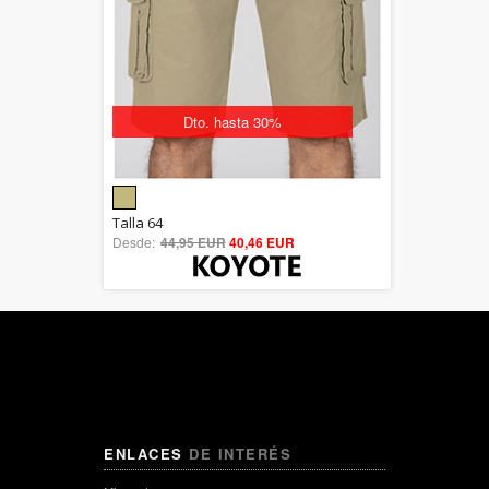
Dto. hasta 30%
5.00
Talla 64
Desde:
44,95 EUR
out of 5
40,46 EUR
ENLACES
DE INTERÉS