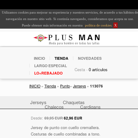
Utilizamos cookies para mejorar su experiencia y nuestros servicios, de acuerdo a tus hábitos de
navegación en nuestro sitio web. Si continúa navegando, consideramos que acepta su uso.
Puede obtener más información en nuestra
política de cookies
.
X
INICIO
TIENDA
NOVEDADES
LARGO ESPECIAL
Cesta -
LO+REBAJADO
INICIO
»
Tienda
»
Punto
»
Jerseys
»
113076
Jerseys
Chaquetas
Chalecos
Cardigans
Desde:
69,95 EUR
62,96 EUR
Jersey de punto con cuello cremallera.
Costuras de cuello combinadas a tono.