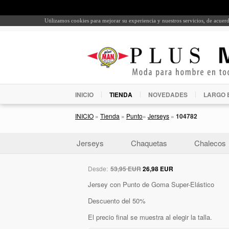
Utilizamos cookies para mejorar su experiencia y nuestros servicios, de acue
INICIO
TIENDA
NOVEDADES
LARGO 
INICIO
»
Tienda
»
Punto
»
Jerseys
»
104782
Jerseys
Chaquetas
Chalecos
Desde:
53,95 EUR
26,98 EUR
Jersey con Punto de Goma Super-Elástico
Descuento del 50%
El precio final se muestra al elegir la talla.