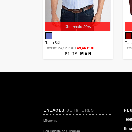
Dto. hasta 30%
5.00
Talla 3XL
Tal
Desde:
54,95 EUR
out of 5
49,46 EUR
Des
ENLACES
DE INTERÉS
PL
Telé
Mi cuenta
Emai
Seguimiento de su pedido