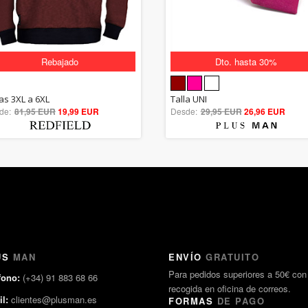
Rebajado
Dto. hasta 30%
5.00
5.00
las 3XL a 6XL
Talla UNI
de:
81,95 EUR
out of 5
19,99 EUR
Desde:
29,95 EUR
out of 5
26,96 EUR
US
MAN
ENVÍO
GRATUITO
Para pedidos superiores a 50€ con
fono:
(+34) 91 883 68 66
recogida en oficina de correos.
l:
clientes@plusman.es
FORMAS
DE PAGO