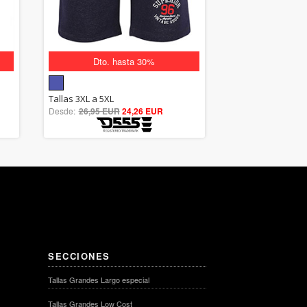
Dto. hasta 30%
5.00
Tallas 3XL a 5XL
Desde:
26,95 EUR
out of 5
24,26 EUR
SECCIONES
Tallas Grandes Largo especial
Tallas Grandes Low Cost