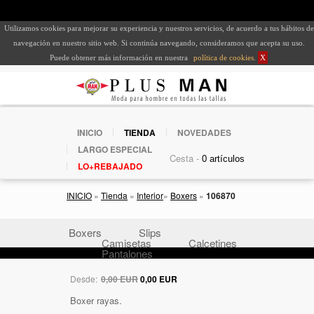
Utilizamos cookies para mejorar su experiencia y nuestros servicios, de acuerdo a tus hábitos de
navegación en nuestro sitio web. Si continúa navegando, consideramos que acepta su uso.
Puede obtener más información en nuestra
política de cookies
.
X
INICIO
TIENDA
NOVEDADES
LARGO ESPECIAL
Cesta -
LO+REBAJADO
INICIO
»
Tienda
»
Interior
»
Boxers
»
106870
Boxers
Slips
Camisetas
Calcetines
Pantalones
Desde:
0,00 EUR
0,00 EUR
Boxer rayas.