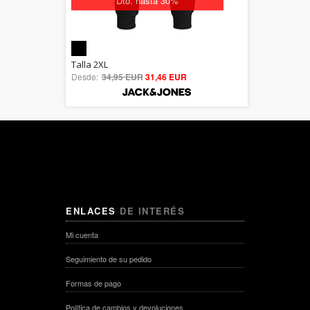
Dto. hasta 30%
5.00
Talla 2XL
Desde:
34,95 EUR
out of 5
31,46 EUR
ENLACES
DE INTERÉS
Mi cuenta
Seguimiento de su pedido
Formas de pago
Política de cambios y devoluciones