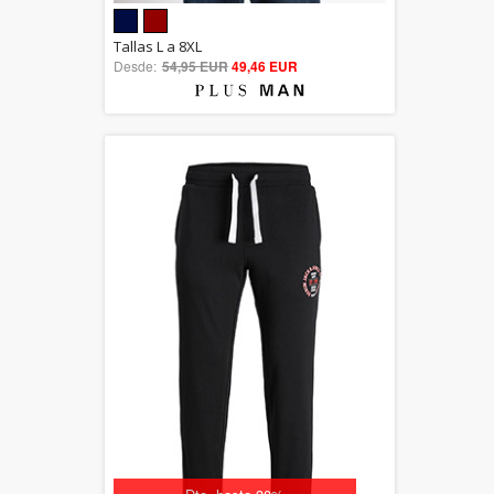
5.00
Tallas L a 8XL
Desde:
54,95 EUR
out of 5
49,46 EUR