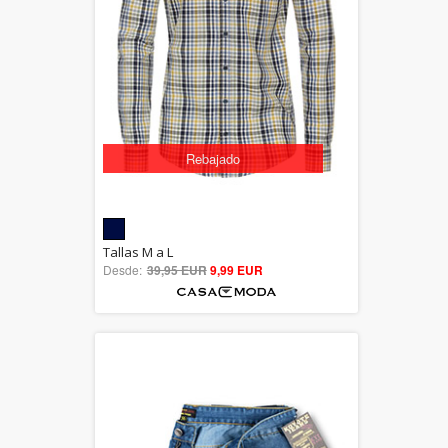
Rebajado
5.00
Tallas M a L
Desde:
39,95 EUR
out of 5
9,99 EUR