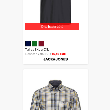
Dto. hasta 30%
5.00
Tallas 3XL a 6XL
Desde:
17,95 EUR
out of 5
16,16 EUR