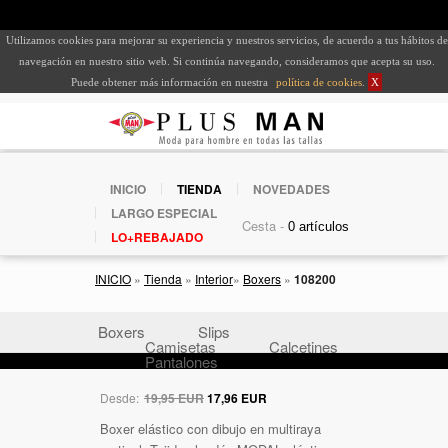
Utilizamos cookies para mejorar su experiencia y nuestros servicios, de acuerdo a tus hábitos de
navegación en nuestro sitio web. Si continúa navegando, consideramos que acepta su uso.
Puede obtener más información en nuestra
política de cookies
.
X
INICIO
TIENDA
NOVEDADES
LARGO ESPECIAL
Cesta -
LO+REBAJADO
INICIO
»
Tienda
»
Interior
»
Boxers
»
108200
Boxers
Slips
Camisetas
Calcetines
Pantalones
Desde:
19,95 EUR
17,96 EUR
Boxer elástico con dibujo en multiraya