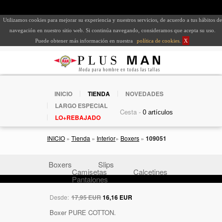
Utilizamos cookies para mejorar su experiencia y nuestros servicios, de acuerdo a tus hábitos de
navegación en nuestro sitio web. Si continúa navegando, consideramos que acepta su uso.
Puede obtener más información en nuestra
política de cookies
.
X
INICIO
TIENDA
NOVEDADES
LARGO ESPECIAL
Cesta -
LO+REBAJADO
INICIO
»
Tienda
»
Interior
»
Boxers
»
109051
Boxers
Slips
Camisetas
Calcetines
Pantalones
Desde:
17,95 EUR
16,16 EUR
Boxer PURE COTTON.