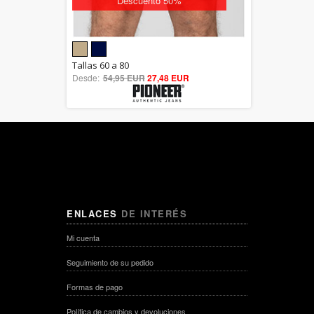
Descuento 50%
5.00
Tallas 60 a 80
Desde:
54,95 EUR
out of 5
27,48 EUR
ENLACES
DE INTERÉS
Mi cuenta
Seguimiento de su pedido
Formas de pago
Política de cambios y devoluciones