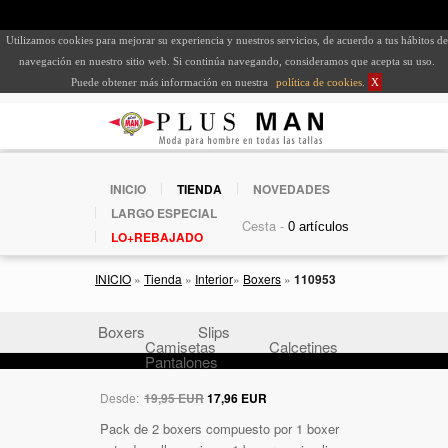
Utilizamos cookies para mejorar su experiencia y nuestros servicios, de acuerdo a tus hábitos de
navegación en nuestro sitio web. Si continúa navegando, consideramos que acepta su uso.
Puede obtener más información en nuestra
política de cookies
.
X
INICIO
TIENDA
NOVEDADES
LARGO ESPECIAL
Cesta -
LO+REBAJADO
INICIO
»
Tienda
»
Interior
»
Boxers
»
110953
Boxers
Slips
Camisetas
Calcetines
Pantalones
Desde:
19,95 EUR
17,96 EUR
Pack de 2 boxers compuesto por 1 boxer