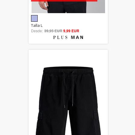
5.00
Talla L
Desde:
39,95 EUR
out of 5
9,99 EUR