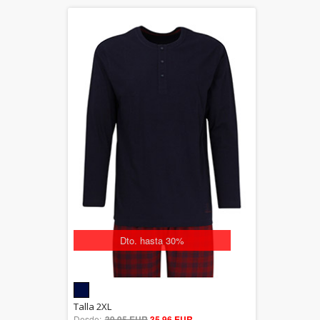
Dto. hasta 30%
5.00
Talla 2XL
Desde:
39,95 EUR
out of 5
35,96 EUR