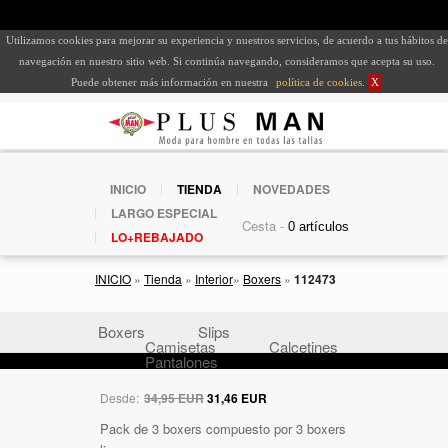
Utilizamos cookies para mejorar su experiencia y nuestros servicios, de acuerdo a tus hábitos de
navegación en nuestro sitio web. Si continúa navegando, consideramos que acepta su uso.
Puede obtener más información en nuestra
política de cookies
.
X
INICIO
TIENDA
NOVEDADES
LARGO ESPECIAL
Cesta -
LO+REBAJADO
INICIO
»
Tienda
»
Interior
»
Boxers
»
112473
Boxers
Slips
Camisetas
Calcetines
Pantalones
Desde:
34,95 EUR
31,46 EUR
Pack de 3 boxers compuesto por 3 boxers