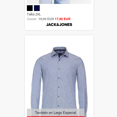
5.00
Talla 2XL
Desde:
19,95 EUR
out of 5
17,96 EUR
También en Largo Especial