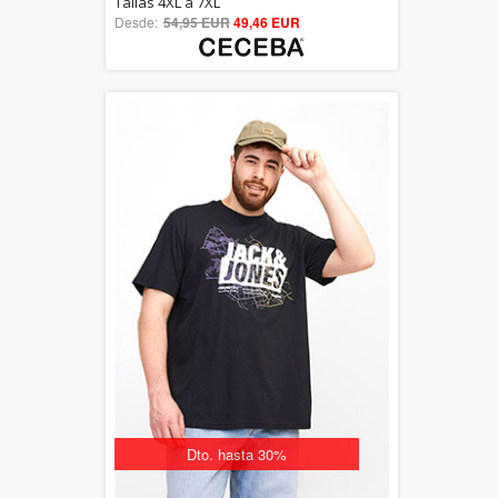
Tallas 4XL a 7XL
Desde:
54,95 EUR
out of 5
49,46 EUR
Dto. hasta 30%