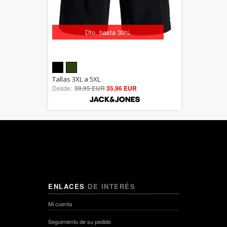
Dto. hasta 30%
5.00
Tallas 3XL a 5XL
Desde:
39,95 EUR
out of 5
35,96 EUR
ENLACES
DE INTERÉS
Mi cuenta
Seguimiento de su pedido