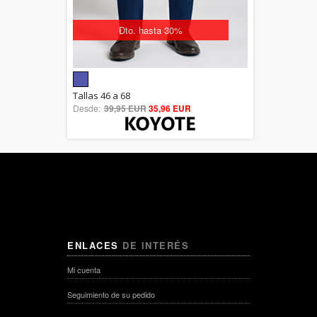
Dto. hasta 30%
5.00
Tallas 46 a 68
Desde:
39,95 EUR
out of 5
35,96 EUR
ENLACES
DE INTERÉS
Mi cuenta
Seguimiento de su pedido