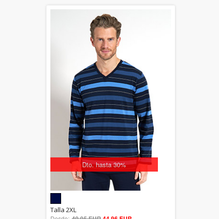
Dto. hasta 30%
5.00
Talla 2XL
Desde:
49,95 EUR
out of 5
44,96 EUR