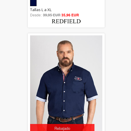
5.00
Tallas L a XL
Desde:
39,95 EUR
out of 5
35,96 EUR
Rebajado