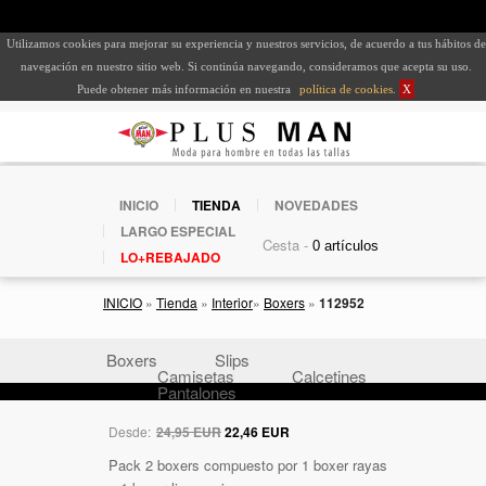
Utilizamos cookies para mejorar su experiencia y nuestros servicios, de acuerdo a tus hábitos de
navegación en nuestro sitio web. Si continúa navegando, consideramos que acepta su uso.
Puede obtener más información en nuestra
política de cookies
.
X
INICIO
TIENDA
NOVEDADES
LARGO ESPECIAL
Cesta -
LO+REBAJADO
INICIO
»
Tienda
»
Interior
»
Boxers
»
112952
Boxers
Slips
Camisetas
Calcetines
Pantalones
Desde:
24,95 EUR
22,46 EUR
Pack 2 boxers compuesto por 1 boxer rayas