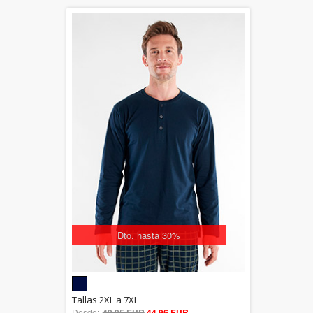
Dto. hasta 30%
5.00
Tallas 2XL a 7XL
Desde:
49,95 EUR
out of 5
44,96 EUR