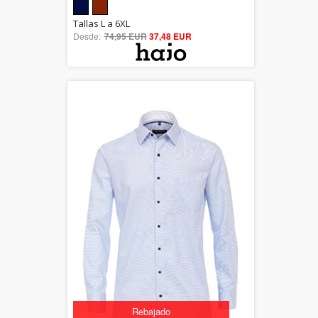
5.00
Tallas L a 6XL
Desde:
74,95 EUR
out of 5
37,48 EUR
Rebajado