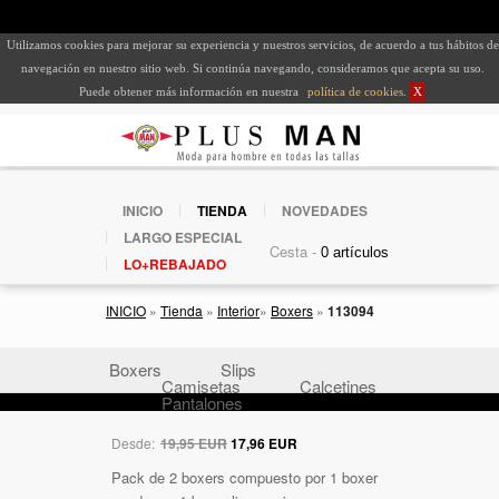
Utilizamos cookies para mejorar su experiencia y nuestros servicios, de acuerdo a tus hábitos de
navegación en nuestro sitio web. Si continúa navegando, consideramos que acepta su uso.
Puede obtener más información en nuestra
política de cookies
.
X
INICIO
TIENDA
NOVEDADES
LARGO ESPECIAL
Cesta -
LO+REBAJADO
INICIO
»
Tienda
»
Interior
»
Boxers
»
113094
Boxers
Slips
Camisetas
Calcetines
Pantalones
Desde:
19,95 EUR
17,96 EUR
Pack de 2 boxers compuesto por 1 boxer