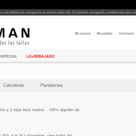
rdo a tus hábitos de navegación en nuestro sitio web. Si continúa navegando, consideramos que a
Mi cuenta
Mi pedido
Contacto
ESPECIAL
LO+REBAJADO
Calcetines
Pantalones
ino y 2 slips lisos marino. . 100% algodón de
 30% a la 3ª y siguientes, para todas las