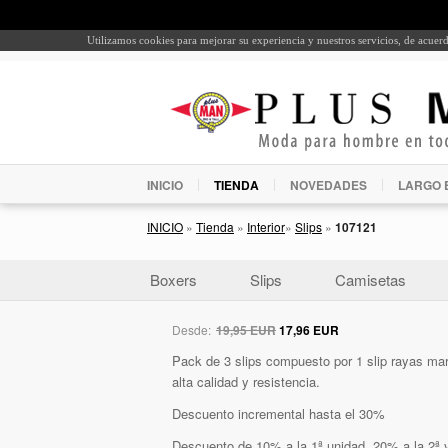
Utilizamos cookies para mejorar su experiencia y nuestros servicios, de acue
INICIO
TIENDA
NOVEDADES
LARGO 
INICIO
»
Tienda
»
Interior
»
Slips
»
107121
Boxers
Slips
Camisetas
Desde:
19,95 EUR
17,96 EUR
Pack de 3 slips compuesto por 1 slip rayas mar
alta calidad y resistencia.
Descuento incremental hasta el 30%
Descuento de 10% a la 1ª unidad, 20% a la 2ª y