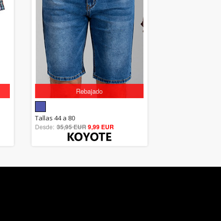
Rebajado
5.00
Tallas 44 a 80
Desde:
35,95 EUR
out of 5
9,99 EUR