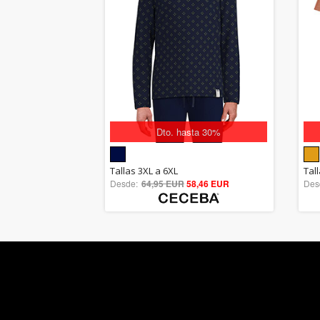
Dto. hasta 30%
5.00
Tallas 3XL a 6XL
Tal
Desde:
64,95 EUR
out of 5
58,46 EUR
Des