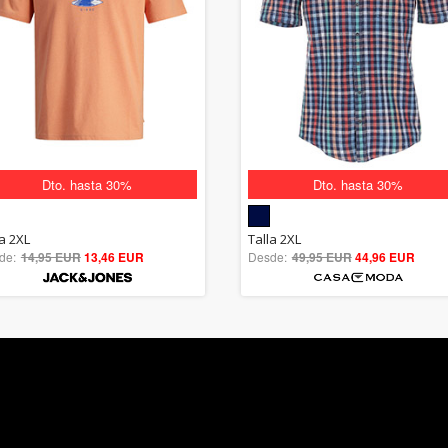
Dto. hasta 30%
Dto. hasta 30%
5.00
5.00
la 2XL
Talla 2XL
de:
14,95 EUR
out of 5
13,46 EUR
Desde:
49,95 EUR
out of 5
44,96 EUR