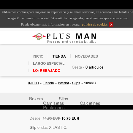
Utilizamos cookies para mejorar su experiencia y nuestros servicios, de acuerdo a tus hábitos de
navegación en nuestro sitio web. Si continúa navegando, consideramos que acepta su uso.
Puede obtener más información en nuestra
política de cookies
.
X
INICIO
TIENDA
NOVEDADES
LARGO ESPECIAL
Cesta -
LO+REBAJADO
INICIO
»
Tienda
»
Interior
»
Slips
»
109887
Boxers
Slips
Camisetas
Calcetines
Pantalones
Desde:
11,95 EUR
10,76 EUR
Slip ondas X-LASTIC.