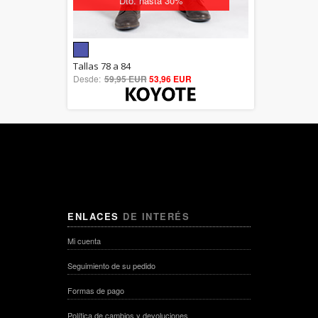
Dto. hasta 30%
5.00
Tallas 78 a 84
Desde:
59,95 EUR
out of 5
53,96 EUR
ENLACES
DE INTERÉS
Mi cuenta
Seguimiento de su pedido
Formas de pago
Política de cambios y devoluciones