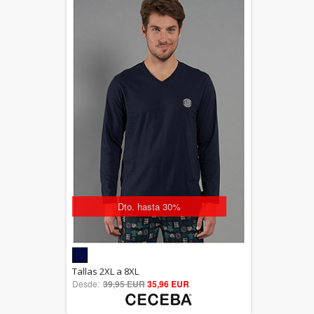
Dto. hasta 30%
5.00
Tallas 2XL a 8XL
Desde:
39,95 EUR
out of 5
35,96 EUR