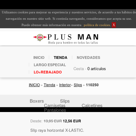
Utilizamos cookies para mejorar su experiencia y nuestros servicios, de acuerdo a tus hábitos de
navegación en nuestro sitio web. Si continúa navegando, consideramos que acepta su uso.
Puede obtener más información en nuestra
política de cookies
.
X
INICIO
TIENDA
NOVEDADES
LARGO ESPECIAL
Cesta -
LO+REBAJADO
INICIO
»
Tienda
»
Interior
»
Slips
»
110250
Boxers
Slips
Camisetas
Calcetines
Pantalones
Desde:
13,95 EUR
12,56 EUR
Slip raya horizontal X-LASTIC.