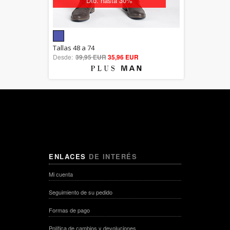
Dto. hasta 30%
5.00
Tallas 48 a 74
Desde:
39,95 EUR
out of 5
35,96 EUR
ENLACES
DE INTERÉS
Mi cuenta
Seguimiento de su pedido
Formas de pago
Política de cambios y devoluciones