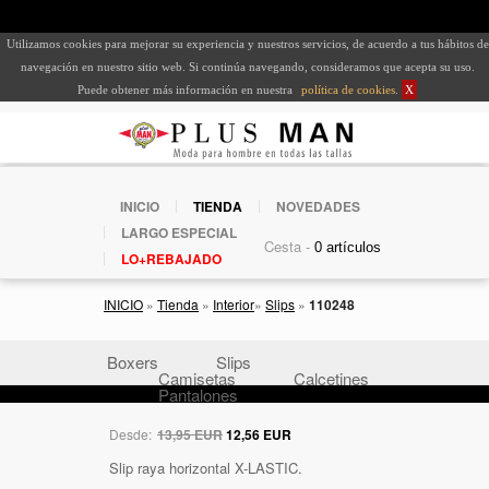
Utilizamos cookies para mejorar su experiencia y nuestros servicios, de acuerdo a tus hábitos de
navegación en nuestro sitio web. Si continúa navegando, consideramos que acepta su uso.
Puede obtener más información en nuestra
política de cookies
.
X
INICIO
TIENDA
NOVEDADES
LARGO ESPECIAL
Cesta -
LO+REBAJADO
INICIO
»
Tienda
»
Interior
»
Slips
»
110248
Boxers
Slips
Camisetas
Calcetines
Pantalones
Desde:
13,95 EUR
12,56 EUR
Slip raya horizontal X-LASTIC.