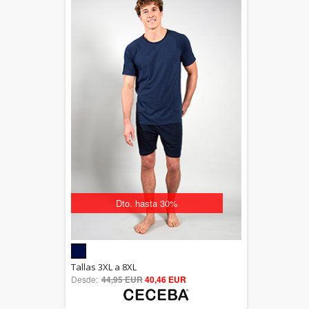
Dto. hasta 30%
5.00
Tallas 3XL a 8XL
Desde:
44,95 EUR
out of 5
40,46 EUR