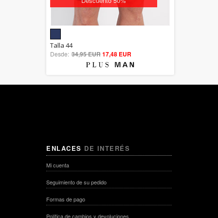
Descuento 50%
5.00
Talla 44
Desde:
34,95 EUR
out of 5
17,48 EUR
ENLACES
DE INTERÉS
Mi cuenta
Seguimiento de su pedido
Formas de pago
Política de cambios y devoluciones