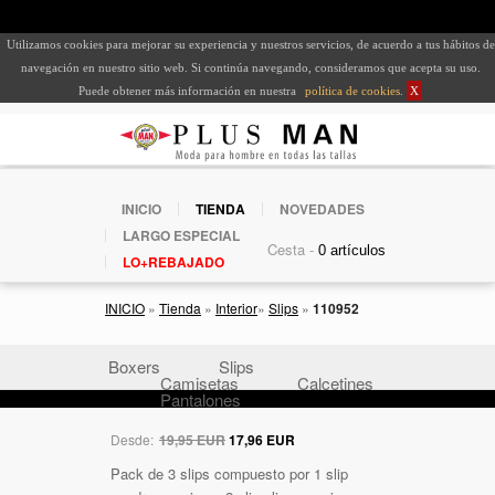
Utilizamos cookies para mejorar su experiencia y nuestros servicios, de acuerdo a tus hábitos de
navegación en nuestro sitio web. Si continúa navegando, consideramos que acepta su uso.
Puede obtener más información en nuestra
política de cookies
.
X
INICIO
TIENDA
NOVEDADES
LARGO ESPECIAL
Cesta -
LO+REBAJADO
INICIO
»
Tienda
»
Interior
»
Slips
»
110952
Boxers
Slips
Camisetas
Calcetines
Pantalones
Desde:
19,95 EUR
17,96 EUR
Pack de 3 slips compuesto por 1 slip