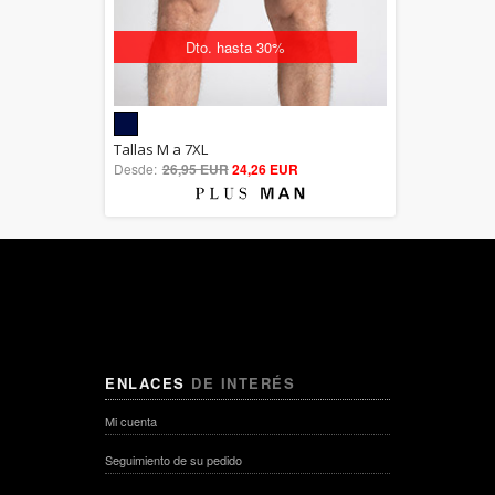
Dto. hasta 30%
5.00
Tallas M a 7XL
Desde:
26,95 EUR
out of 5
24,26 EUR
ENLACES
DE INTERÉS
Mi cuenta
Seguimiento de su pedido