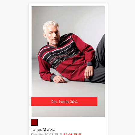
Dto. hasta 30%
5.00
Tallas M a XL
Desde:
49,95 EUR
out of 5
44,96 EUR