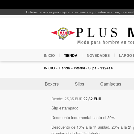
Utilizamos cookies para mejorar su experiencia y nuestros servicios, de acue
INICIO
TIENDA
NOVEDADES
LARGO 
INICIO
»
Tienda
»
Interior
»
Slips
»
112414
Boxers
Slips
Camisetas
Desde:
25,35 EUR
22,82 EUR
Slip estampado.
Descuento incremental hasta el 30%
Descuento de 10% a la 1ª unidad, 20% a la 2ª y
prendas de la familia Interior.