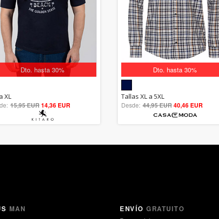
Dto. hasta 30%
Dto. hasta 30%
5.00
5.00
a XL
Tallas XL a 5XL
de:
15,95 EUR
out of 5
14,36 EUR
Desde:
44,95 EUR
out of 5
40,46 EUR
US
MAN
ENVÍO
GRATUITO