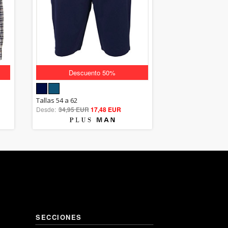
Descuento 50%
5.00
Tallas 54 a 62
Desde:
34,95 EUR
out of 5
17,48 EUR
SECCIONES