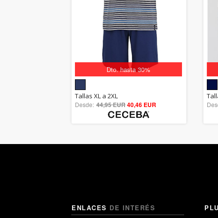
Dto. hasta 30%
5.00
Tallas XL a 2XL
Tall
Desde:
44,95 EUR
out of 5
40,46 EUR
Des
ENLACES
DE INTERÉS
PL