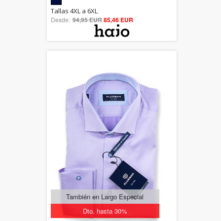
5.00
Tallas 4XL a 6XL
Desde:
94,95 EUR
out of 5
85,46 EUR
También en Largo Especial
Dto. hasta 30%