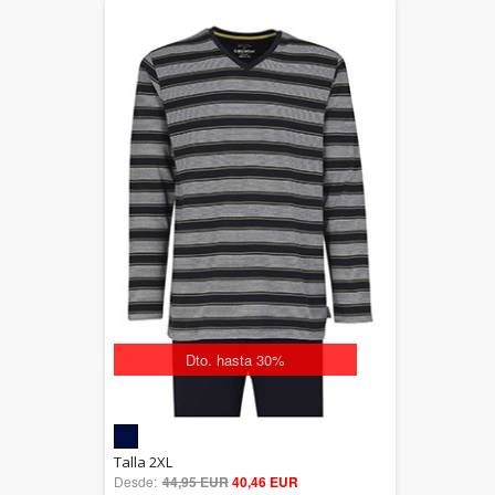
Dto. hasta 30%
5.00
Talla 2XL
Desde:
44,95 EUR
out of 5
40,46 EUR