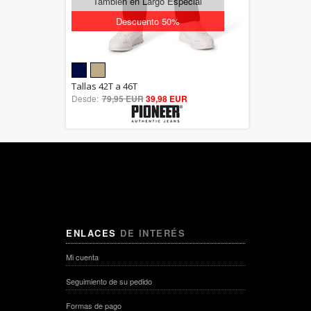
También en Largo Especial
Descuento 50%
5.00
Tallas 42T a 46T
Desde:
79,95 EUR
out of 5
39,98 EUR
ENLACES
DE INTERÉS
Mi cuenta
Seguimiento de su pedido
Formas de pago