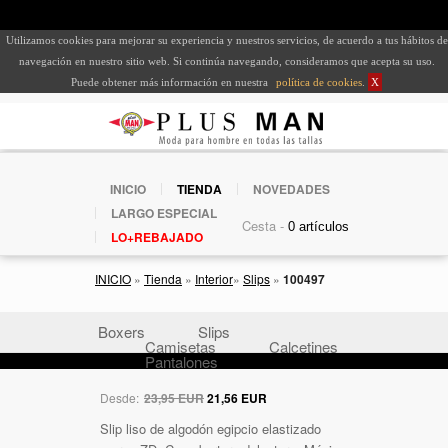
Utilizamos cookies para mejorar su experiencia y nuestros servicios, de acuerdo a tus hábitos de
navegación en nuestro sitio web. Si continúa navegando, consideramos que acepta su uso.
Puede obtener más información en nuestra
política de cookies
.
X
INICIO
TIENDA
NOVEDADES
LARGO ESPECIAL
Cesta -
LO+REBAJADO
INICIO
»
Tienda
»
Interior
»
Slips
»
100497
Boxers
Slips
Camisetas
Calcetines
Pantalones
Desde:
23,95 EUR
21,56 EUR
Slip liso de algodón egipcio elastizado