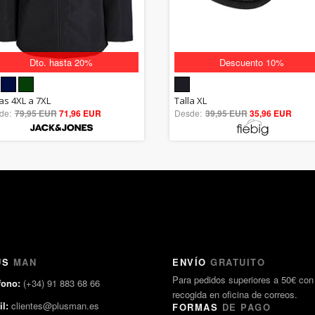
Dto. hasta 20%
Descuento 10%
5.00
5.00
las 4XL a 7XL
Talla XL
de:
79,95 EUR
out of 5
71,96 EUR
Desde:
39,95 EUR
out of 5
35,96 EUR
US
MAN
ENVÍO
GRATUITO
Para pedidos superiores a 50€ con
fono:
(+34) 91 883 68 66
recogida en oficina de correos.
l:
clientes@plusman.es
FORMAS
DE PAGO