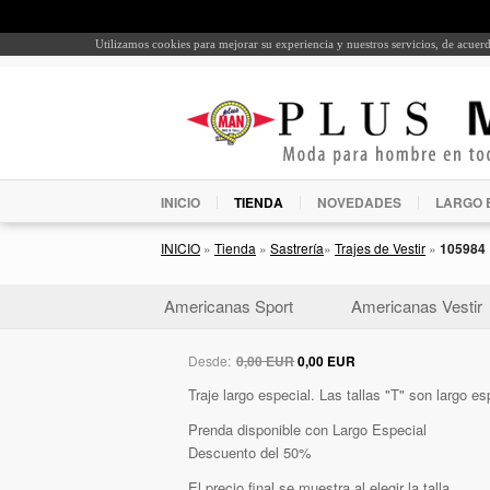
Utilizamos cookies para mejorar su experiencia y nuestros servicios, de acue
INICIO
TIENDA
NOVEDADES
LARGO 
INICIO
»
Tienda
»
Sastrería
»
Trajes de Vestir
»
105984
Americanas Sport
Americanas Vestir
Desde:
0,00 EUR
0,00 EUR
Traje largo especial. Las tallas "T" son largo es
Prenda disponible con Largo Especial
Descuento del 50%
El precio final se muestra al elegir la talla.