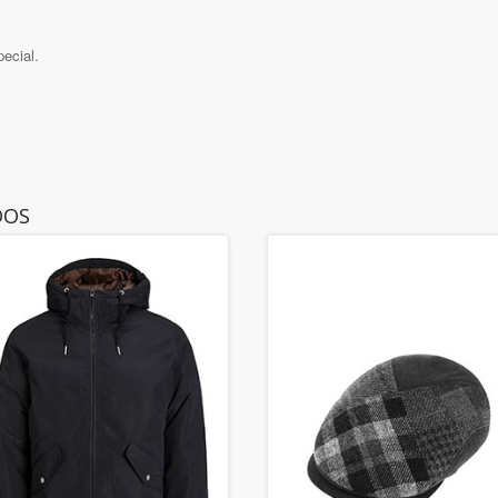
pecial.
DOS