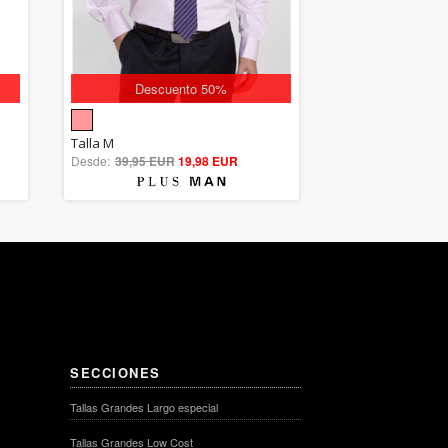
Descuento 50%
5.00
Talla M
Desde:
39,95 EUR
out of 5
19,98 EUR
SECCIONES
Tallas Grandes Largo especial
Tallas Grandes Low Cost