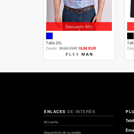
Descuento 50%
5.00
Talla 2XL
Tal
Desde:
39,95 EUR
out of 5
19,98 EUR
Des
ENLACES
DE INTERÉS
PL
Telé
Mi cuenta
Emai
Seguimiento de su pedido