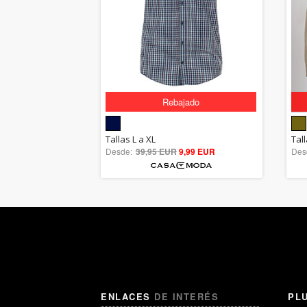
Rebajado
5.00
Tallas L a XL
Tal
Desde:
39,95 EUR
out of 5
9,99 EUR
Des
ENLACES
DE INTERÉS
PL