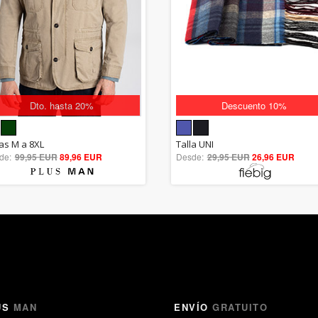
Dto. hasta 20%
Descuento 10%
5.00
5.00
las M a 8XL
Talla UNI
de:
99,95 EUR
out of 5
89,96 EUR
Desde:
29,95 EUR
out of 5
26,96 EUR
US
MAN
ENVÍO
GRATUITO