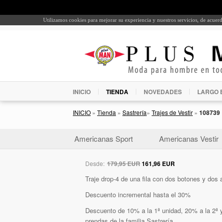
Utilizamos cookies para mejorar su experiencia y nuestros servicios, de acue
INICIO
TIENDA
NOVEDADES
LARGO 
INICIO
»
Tienda
»
Sastrería
»
Trajes de Vestir
»
108739
Americanas Sport
Americanas Vestir
Desde:
179,95 EUR
161,96 EUR
Traje drop-4 de una fila con dos botones y dos a
Descuento incremental hasta el 30%
Descuento de 10% a la 1ª unidad, 20% a la 2ª y
prendas de la familia Sastrería.