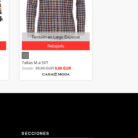
También en Largo Especial
Rebajado
5.00
Tallas M a 5XT
Desde:
39,95 EUR
out of 5
9,99 EUR
SECCIONES