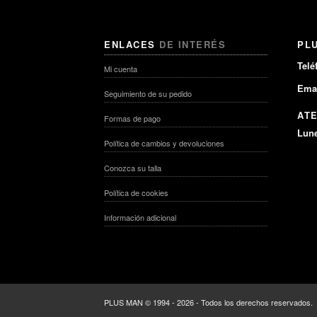
ENLACES
DE INTERÉS
PL
Telé
Mi cuenta
Emai
Seguimiento de su pedido
AT
Formas de pago
Lune
Política de cambios y devoluciones
Conozca su talla
Política de cookies
Información adicional
PLUS MAN © 1994 - 2026 - Todos los derechos reservados.