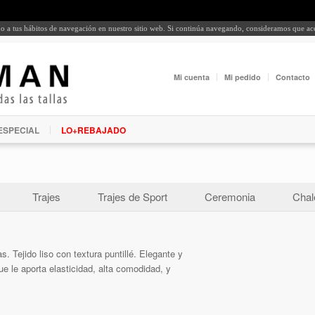
rdo a tus hábitos de navegación en nuestro sitio web. Si continúa navegando, consideramos que a
Mi cuenta
Mi pedido
Contacto
ESPECIAL
LO+REBAJADO
Trajes
Trajes de Sport
Ceremonia
Chal
s. Tejido liso con textura puntillé. Elegante y
ue le aporta elasticidad, alta comodidad, y