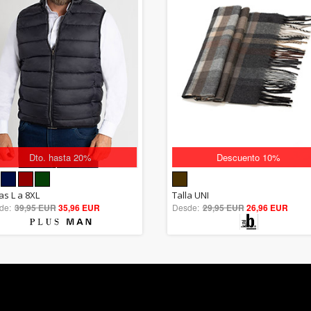
Dto. hasta 20%
Descuento 10%
5.00
5.00
as L a 8XL
Talla UNI
de:
39,95 EUR
out of 5
35,96 EUR
Desde:
29,95 EUR
out of 5
26,96 EUR