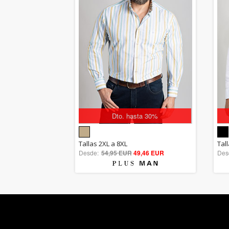
Dto. hasta 30%
5.00
Tallas 2XL a 8XL
Tall
Desde:
54,95 EUR
out of 5
49,46 EUR
Des