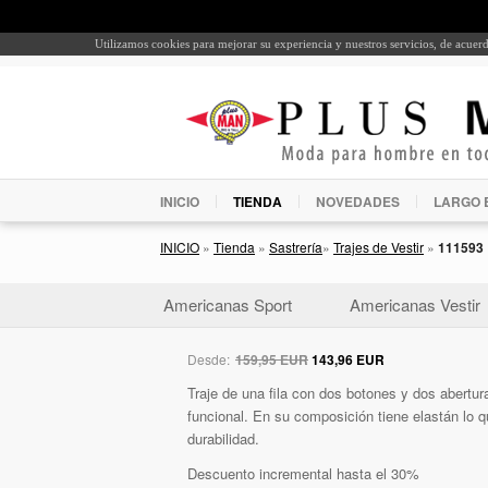
Utilizamos cookies para mejorar su experiencia y nuestros servicios, de acue
INICIO
TIENDA
NOVEDADES
LARGO 
INICIO
»
Tienda
»
Sastrería
»
Trajes de Vestir
»
111593
Americanas Sport
Americanas Vestir
Desde:
159,95 EUR
143,96 EUR
Traje de una fila con dos botones y dos abertura
funcional. En su composición tiene elastán lo q
durabilidad.
Descuento incremental hasta el 30%