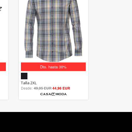
Dto. hasta 30%
5.00
Talla 2XL
Desde:
49,95 EUR
out of 5
44,96 EUR