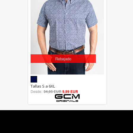
Rebajado
5.00
Tallas S a 6XL
Desde:
34,95 EUR
out of 5
9,99 EUR