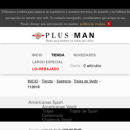
Utilizamos cookies para mejorar su experiencia y nuestros servicios, de acuerdo a tus hábitos de
navegación en nuestro sitio web. Si continúa navegando, consideramos que acepta su uso.
Puede obtener más información en nuestra
política de cookies
.
X
INICIO
TIENDA
NOVEDADES
LARGO ESPECIAL
Cesta -
LO+REBAJADO
INICIO
»
Tienda
»
Sastrería
»
Trajes de Vestir
»
112010
Americanas Sport
Americanas Vestir
Trajes
Trajes de Sport
Ceremonia
Chalecos Vestir
Desde:
169,95 EUR
152,96 EUR