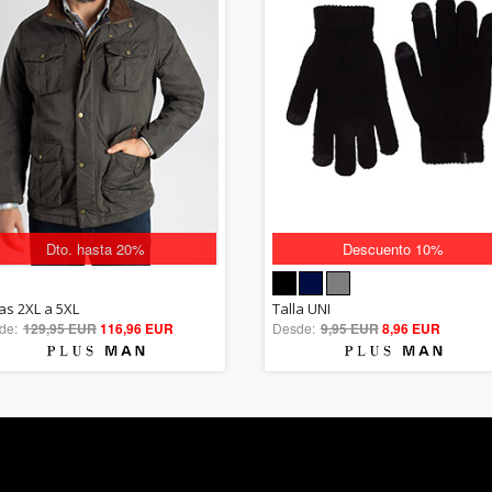
Dto. hasta 20%
Descuento 10%
5.00
5.00
las 2XL a 5XL
Talla UNI
de:
129,95 EUR
out of 5
116,96 EUR
Desde:
9,95 EUR
out of 5
8,96 EUR