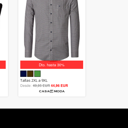
Dto. hasta 30%
5.00
Tallas 2XL a 9XL
Desde:
49,95 EUR
out of 5
44,96 EUR