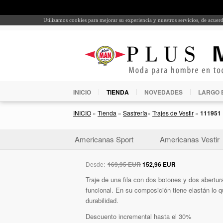
Utilizamos cookies para mejorar su experiencia y nuestros servicios, de acue
INICIO
TIENDA
NOVEDADES
LARGO 
INICIO
»
Tienda
»
Sastrería
»
Trajes de Vestir
»
111951
Americanas Sport
Americanas Vestir
Desde:
169,95 EUR
152,96 EUR
Traje de una fila con dos botones y dos abertura
funcional. En su composición tiene elastán lo q
durabilidad.
Descuento incremental hasta el 30%