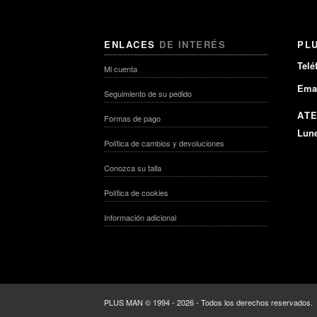
ENLACES
DE INTERÉS
PL
Telé
Mi cuenta
Emai
Seguimiento de su pedido
AT
Formas de pago
Lune
Política de cambios y devoluciones
Conozca su talla
Política de cookies
Información adicional
PLUS MAN © 1994 - 2026 - Todos los derechos reservados.