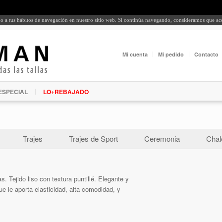
rdo a tus hábitos de navegación en nuestro sitio web. Si continúa navegando, consideramos que a
Mi cuenta
Mi pedido
Contacto
ESPECIAL
LO+REBAJADO
Trajes
Trajes de Sport
Ceremonia
Chal
s. Tejido liso con textura puntillé. Elegante y
ue le aporta elasticidad, alta comodidad, y