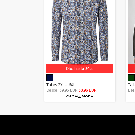
Dto. hasta 30%
5.00
Tallas 2XL a 6XL
Tal
Desde:
59,95 EUR
out of 5
53,96 EUR
Des