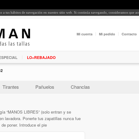
rdo a tus hábitos de navegación en nuestro sitio web. Si continúa navegando, consideramos que a
Mi cuenta
Mi pedido
Contacto
ESPECIAL
LO+REBAJADO
62
Tirantes
Pañuelos
Chanclas
ología “MANOS LIBRES” (solo entran y se
en lavadora. Ponerte tus zapatillas nunca fue
 de poner. Introduce el pie