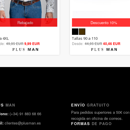
Rebajado
Descuento 10%
5.00
5.00
la 4XL
Tallas 90 a 110
de:
49,95 EUR
out of 5
9,99 EUR
Desde:
44,95 EUR
out of 5
40,46 EUR
US
MAN
ENVÍO
GRATUITO
Para pedidos superiores a 50€ con
fono:
(+34) 91 883 68 66
recogida en oficina de correos.
l:
clientes@plusman.es
FORMAS
DE PAGO