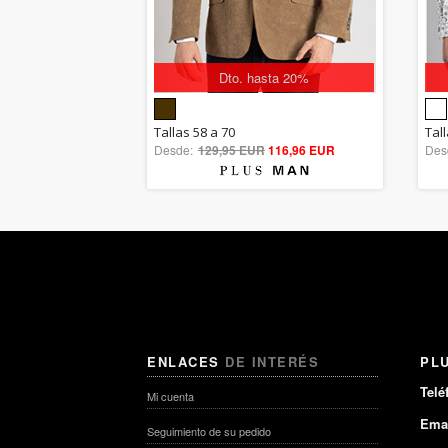
Dto. hasta 20%
5.00
Tallas 58 a 70
Tal
Desde:
129,95 EUR
out of 5
116,96 EUR
Des
ENLACES
DE INTERÉS
PL
Telé
Mi cuenta
Emai
Seguimiento de su pedido