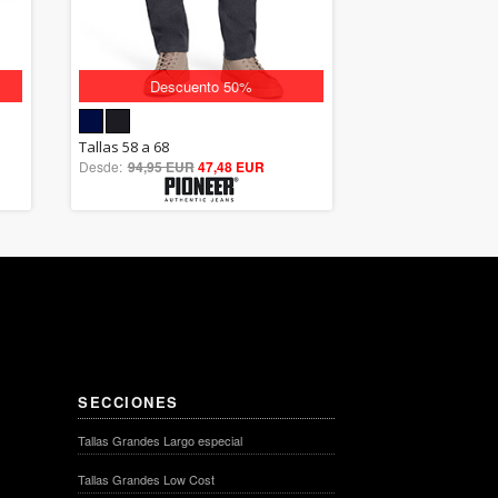
Descuento 50%
5.00
Tallas 58 a 68
Desde:
94,95 EUR
out of 5
47,48 EUR
SECCIONES
Tallas Grandes Largo especial
Tallas Grandes Low Cost