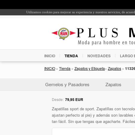
Utilizamos cookies para mejorar su experiencia y nuestros servicios, de acue
INICIO
TIENDA
NOVEDADES
LARGO 
INICIO
»
Tienda
»
Zapatos y Etiqueta
»
Zapatos
»
1132
Gemelos y Pasadores
Zapatos
Desde:
79,95 EUR
Zapatillas sport de sport. Zapatillas con tecn
ajustan perfecto al pie) y además son lavables 
tan fácil. Sin que tengas que agacharte. Fáciles