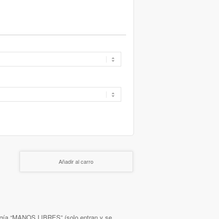
Añadir al carro
ología “MANOS LIBRES” (solo entran y se