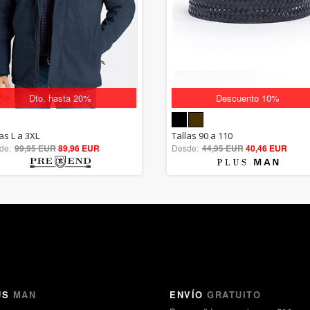
Dto. hasta 20%
Descuento 10%
5.00
5.00
as L a 3XL
Tallas 90 a 110
de:
99,95 EUR
out of 5
89,96 EUR
Desde:
44,95 EUR
out of 5
40,46 EUR
US
MAN
ENVÍO
GRATUITO