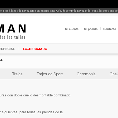
rdo a tus hábitos de navegación en nuestro sitio web. Si continúa navegando, consideramos que a
Mi cuenta
Mi pedido
Contacto
ESPECIAL
LO+REBAJADO
64
Trajes
Trajes de Sport
Ceremonia
Chal
turas con doble cuello desmontable combinado.
 siguientes, para todas las prendas de la