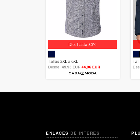
Dto. hasta 30%
5.00
Tallas 2XL a 6XL
Tall
Desde:
49,95 EUR
out of 5
44,96 EUR
Des
ENLACES
DE INTERÉS
PL