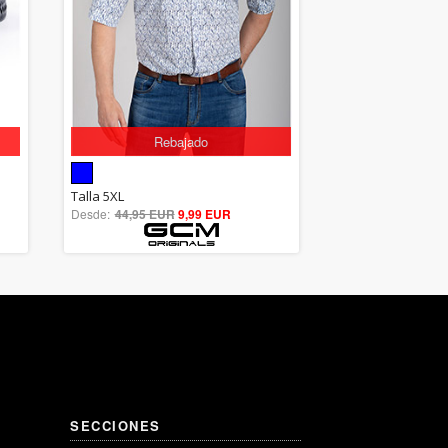
Rebajado
5.00
Talla 5XL
Desde:
44,95 EUR
out of 5
9,99 EUR
SECCIONES