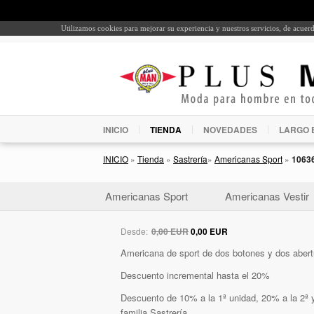
Utilizamos cookies para mejorar su experiencia y nuestros servicios, de acue
INICIO
TIENDA
NOVEDADES
LARGO 
INICIO
»
Tienda
»
Sastrería
»
Americanas Sport
»
1063
Americanas Sport
Americanas Vestir
Desde:
0,00 EUR
0,00 EUR
Americana de sport de dos botones y dos aber
Descuento incremental hasta el 20%
Descuento de 10% a la 1ª unidad, 20% a la 2ª y
familia Sastrería.