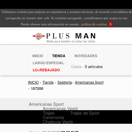
Utilizamos cookies para mejorar su experiencia y nuestros servicios, de acuerdo a tus hábitos de
navegación en nuestro sitio web. Si continúa navegando, consideramos que acepta su uso.
Puede obtener más información en nuestra
política de cookies
.
X
INICIO
TIENDA
NOVEDADES
LARGO ESPECIAL
Cesta -
LO+REBAJADO
INICIO
»
Tienda
»
Sastrería
»
Americanas Sport
»
107200
Americanas Sport
Americanas Vestir
Trajes
Trajes de Sport
Ceremonia
Chalecos Vestir