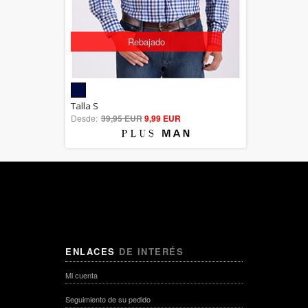
Rebajado
5.00
Talla S
Desde:
39,95 EUR
out of 5
9,99 EUR
ENLACES
DE INTERÉS
Mi cuenta
Seguimiento de su pedido