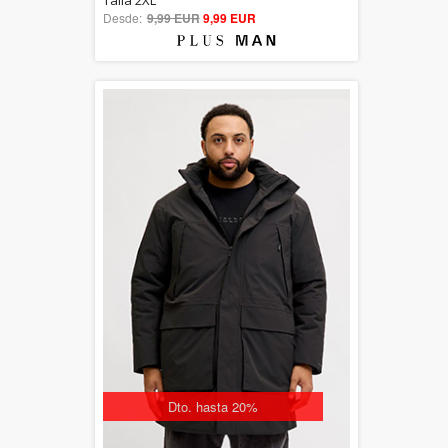
Talla 2XL
Desde:
9,99 EUR
out of 5
9,99 EUR
Dto. hasta 20%