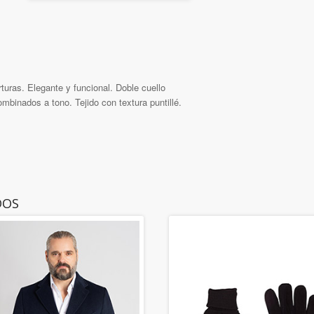
uras. Elegante y funcional. Doble cuello
mbinados a tono. Tejido con textura puntillé.
DOS