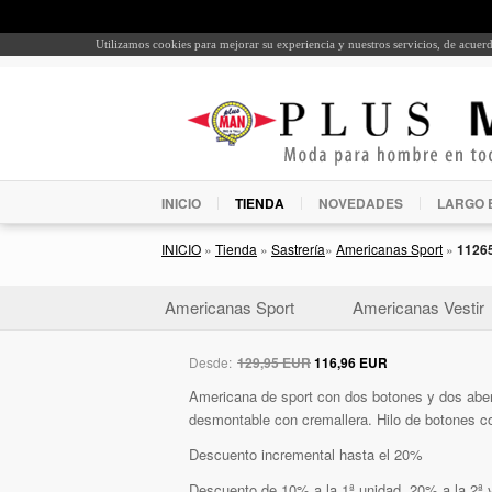
Utilizamos cookies para mejorar su experiencia y nuestros servicios, de acue
INICIO
TIENDA
NOVEDADES
LARGO 
INICIO
»
Tienda
»
Sastrería
»
Americanas Sport
»
1126
Americanas Sport
Americanas Vestir
Desde:
129,95 EUR
116,96 EUR
Americana de sport con dos botones y dos abert
desmontable con cremallera. Hilo de botones co
Descuento incremental hasta el 20%
Descuento de 10% a la 1ª unidad, 20% a la 2ª y