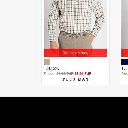
Dto. hasta 30%
5.00
Talla 5XL
Tall
Desde:
59,95 EUR
out of 5
53,96 EUR
Des