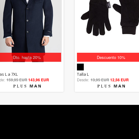
Dto. hasta 20%
Descuento 10%
5.00
5.00
as L a 7XL
Talla L
de:
159,95 EUR
out of 5
143,96 EUR
Desde:
13,95 EUR
out of 5
12,56 EUR