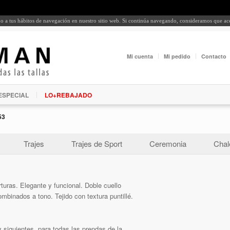
rdo a tus hábitos de navegación en nuestro sitio web. Si continúa navegando, consideramos que a
Mi cuenta
Mi pedido
Contacto
ESPECIAL
LO+REBAJADO
53
Trajes
Trajes de Sport
Ceremonia
Chal
uras. Elegante y funcional. Doble cuello
mbinados a tono. Tejido con textura puntillé.
 siguientes, para todas las prendas de la