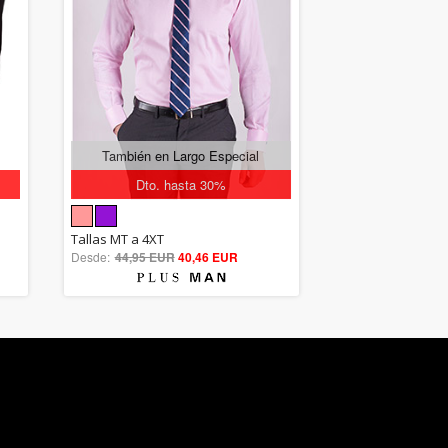
También en Largo Especial
Dto. hasta 30%
5.00
Tallas MT a 4XT
Desde:
44,95 EUR
out of 5
40,46 EUR