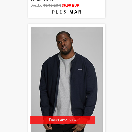
Tallas M a 2XL
Desde:
39,95 EUR
out of 5
35,96 EUR
Descuento 50%