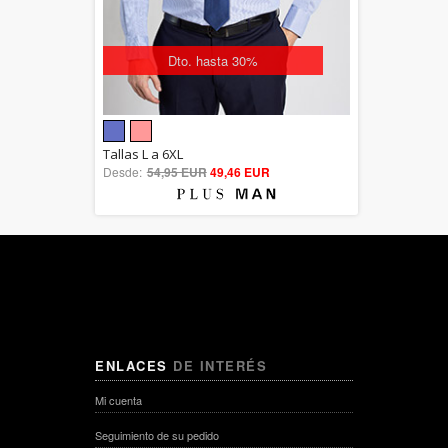
Dto. hasta 30%
5.00
Tallas L a 6XL
Desde:
54,95 EUR
out of 5
49,46 EUR
ENLACES
DE INTERÉS
Mi cuenta
Seguimiento de su pedido