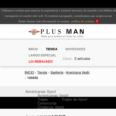
Utilizamos cookies para mejorar su experiencia y nuestros servicios, de acuerdo a tus hábitos de
navegación en nuestro sitio web. Si continúa navegando, consideramos que acepta su uso.
Puede obtener más información en nuestra
política de cookies
.
X
INICIO
TIENDA
NOVEDADES
LARGO ESPECIAL
Cesta -
LO+REBAJADO
INICIO
»
Tienda
»
Sastrería
»
Americana Vestir
»
105830
Americanas Sport
Americanas Vestir
Trajes
Trajes de Sport
Ceremonia
Chalecos Vestir