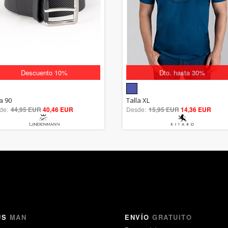
Descuento 10%
Dto. hasta 30%
5.00
5.00
a 90
Talla XL
de:
44,95 EUR
out of 5
40,46 EUR
Desde:
15,95 EUR
out of 5
14,36 EUR
US
MAN
ENVÍO
GRATUITO