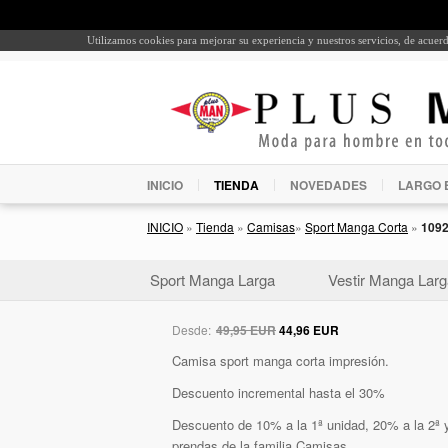
Utilizamos cookies para mejorar su experiencia y nuestros servicios, de acue
INICIO
TIENDA
NOVEDADES
LARGO 
INICIO
»
Tienda
»
Camisas
»
Sport Manga Corta
»
109
Sport Manga Larga
Vestir Manga Larg
Desde:
49,95 EUR
44,96 EUR
Camisa sport manga corta impresión.
Descuento incremental hasta el 30%
Descuento de 10% a la 1ª unidad, 20% a la 2ª y
prendas de la familia Camisas.