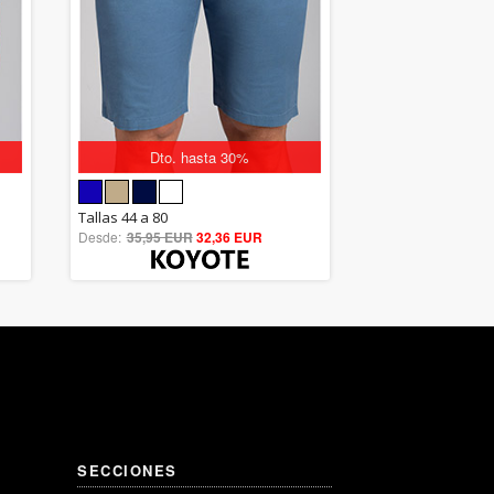
Dto. hasta 30%
5.00
Tallas 44 a 80
Desde:
35,95 EUR
out of 5
32,36 EUR
SECCIONES