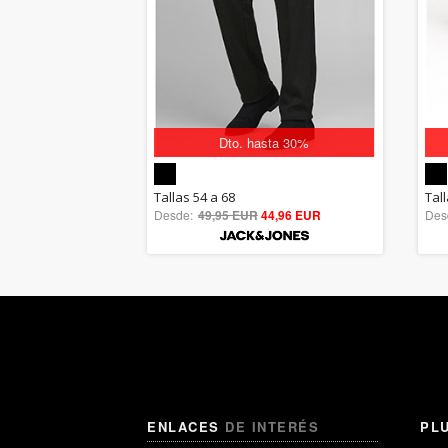
Dto. hasta 30%
5.00
Tallas 54 a 68
Tall
Desde:
49,95 EUR
out of 5
44,96 EUR
Des
ENLACES
DE INTERÉS
PL