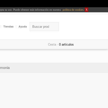
cepta su uso. Puede obtener más información en nuestra
política de cookies
.
X
Tiendas
Ayuda
Cesta -
monia