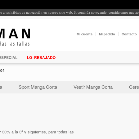
rdo a tus hábitos de navegación en nuestro sitio web. Si continúa navegando, consideramos que a
Mi cuenta
Mi pedido
Contacto
ESPECIAL
LO+REBAJADO
204
a
Sport Manga Corta
Vestir Manga Corta
Cere
 30% a la 3ª y siguientes, para todas las