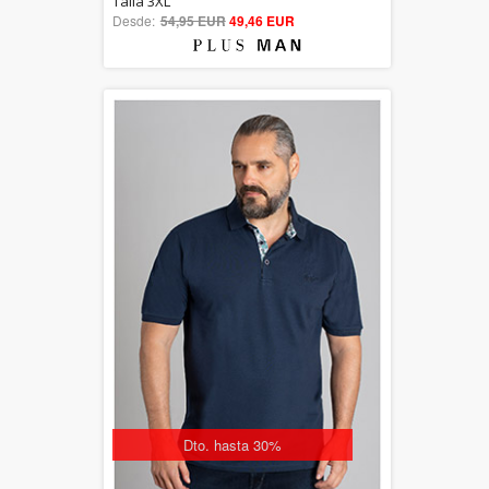
Talla 3XL
Desde:
54,95 EUR
out of 5
49,46 EUR
Dto. hasta 30%