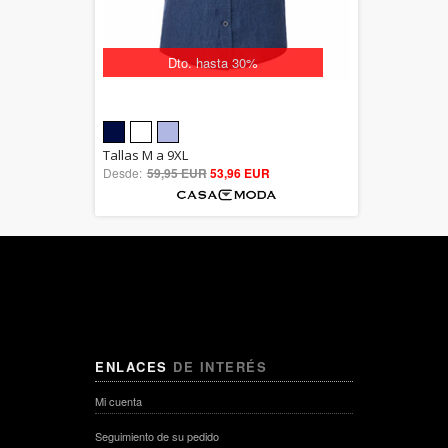
Dto. hasta 30%
5.00
Tallas M a 9XL
Desde:
59,95 EUR
out of 5
53,96 EUR
ENLACES
DE INTERÉS
Mi cuenta
Seguimiento de su pedido