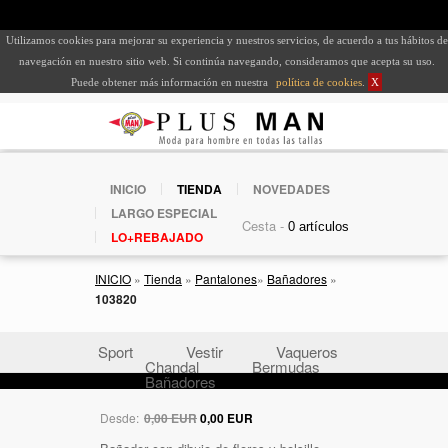
Utilizamos cookies para mejorar su experiencia y nuestros servicios, de acuerdo a tus hábitos de
navegación en nuestro sitio web. Si continúa navegando, consideramos que acepta su uso.
Puede obtener más información en nuestra
política de cookies
.
X
INICIO
TIENDA
NOVEDADES
LARGO ESPECIAL
Cesta -
LO+REBAJADO
INICIO
»
Tienda
»
Pantalones
»
Bañadores
»
103820
Sport
Vestir
Vaqueros
Chandal
Bermudas
Bañadores
Desde:
0,00 EUR
0,00 EUR