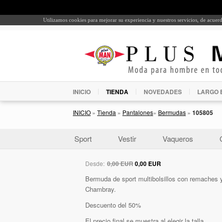
Utilizamos cookies para mejorar su experiencia y nuestros servicios, de acue
INICIO
TIENDA
NOVEDADES
LARGO 
INICIO
»
Tienda
»
Pantalones
»
Bermudas
»
105805
Sport
Vestir
Vaqueros
Desde:
0,00 EUR
0,00 EUR
Bermuda de sport multibolsillos con remaches y
Chambray.
Descuento del 50%
El precio final se muestra al elegir la talla.