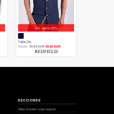
Dto. hasta 30%
5.00
Talla 2XL
Desde:
39,95 EUR
out of 5
35,96 EUR
SECCIONES
Tallas Grandes Largo especial