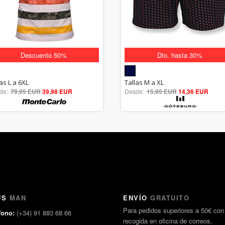
Descuento 50%
Dto. hasta 30%
5.00
5.00
as L a 6XL
Tallas M a XL
de:
79,95 EUR
out of 5
39,98 EUR
Desde:
15,95 EUR
out of 5
14,36 EUR
US
MAN
ENVÍO
GRATUITO
Para pedidos superiores a 50€ con
fono:
(+34) 91 883 68 66
recogida en oficina de correos.