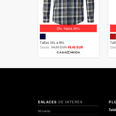
Dto. hasta 30%
5.00
Tallas 3XL a 8XL
Tall
Desde:
54,95 EUR
out of 5
49,46 EUR
Des
ENLACES
DE INTERÉS
PL
Telé
Mi cuenta