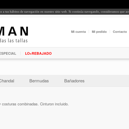
rdo a tus hábitos de navegación en nuestro sitio web. Si continúa navegando, consideramos que a
Mi cuenta
Mi pedido
Contacto
ESPECIAL
LO+REBAJADO
Chandal
Bermudas
Bañadores
 costuras combinadas. Cinturon incluido.