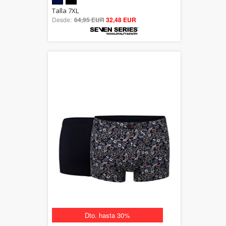
5.00
Talla 7XL
Desde:
64,95 EUR
out of 5
32,48 EUR
Dto. hasta 30%