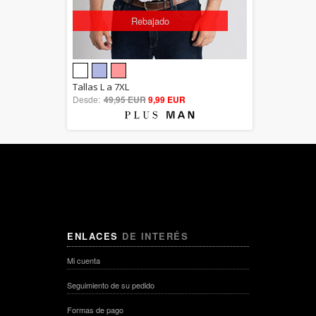
Rebajado
5.00
Tallas L a 7XL
Desde:
49,95 EUR
out of 5
9,99 EUR
ENLACES
DE INTERÉS
Mi cuenta
Seguimiento de su pedido
Formas de pago