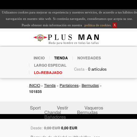
Utilizamos cookies para mejorar su experiencia y nuestros servicios, de acuerdo a tus hábitos de
navegación en nuestro sitio web. Si continúa navegando, consideramos que acepta su uso.
Puede obtener más información en nuestra
política de cookies
.
X
INICIO
TIENDA
NOVEDADES
LARGO ESPECIAL
Cesta -
LO+REBAJADO
INICIO
»
Tienda
»
Pantalones
»
Bermudas
»
101835
Sport
Vestir
Vaqueros
Chandal
Bermudas
Bañadores
Desde:
0,00 EUR
0,00 EUR