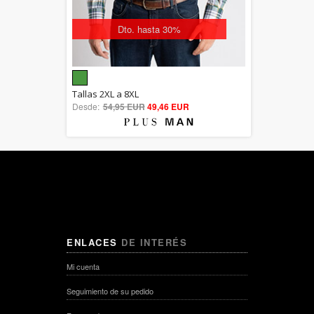
Dto. hasta 30%
5.00
Tallas 2XL a 8XL
Desde:
54,95 EUR
out of 5
49,46 EUR
ENLACES
DE INTERÉS
Mi cuenta
Seguimiento de su pedido