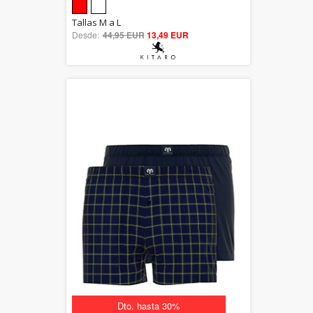
5.00
Tallas M a L
Desde:
44,95 EUR
out of 5
13,49 EUR
Dto. hasta 30%