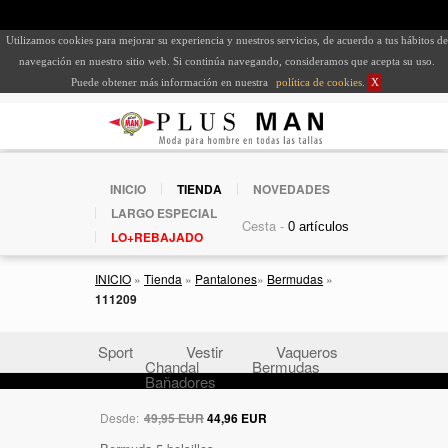
Utilizamos cookies para mejorar su experiencia y nuestros servicios, de acuerdo a tus hábitos de
navegación en nuestro sitio web. Si continúa navegando, consideramos que acepta su uso.
Puede obtener más información en nuestra
política de cookies
.
X
INICIO
TIENDA
NOVEDADES
LARGO ESPECIAL
Cesta -
LO+REBAJADO
INICIO
»
Tienda
»
Pantalones
»
Bermudas
»
111209
Sport
Vestir
Vaqueros
Chandal
Bermudas
Bañadores
Desde:
49,95 EUR
44,96 EUR