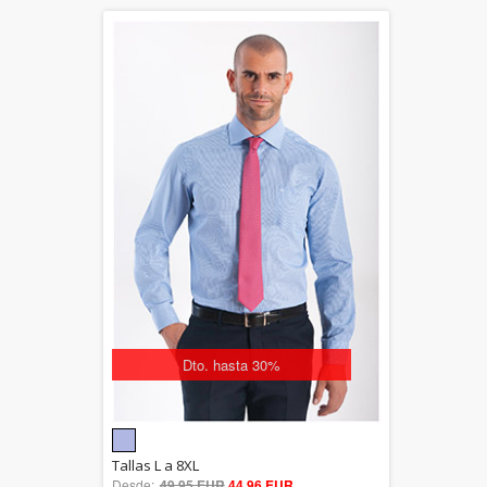
Dto. hasta 30%
5.00
Tallas L a 8XL
Desde:
49,95 EUR
out of 5
44,96 EUR