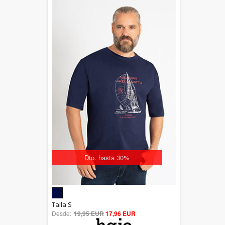
Dto. hasta 30%
5.00
Talla S
Desde:
19,95 EUR
out of 5
17,96 EUR