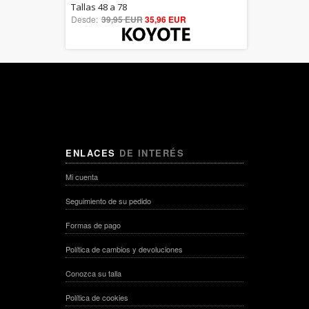
5.00
Tallas 48 a 78
Desde:
39,95 EUR
out of 5
35,96 EUR
ENLACES
DE INTERÉS
Mi cuenta
Seguimiento de su pedido
Formas de pago
Política de cambios y devoluciones
Conozca su talla
Política de cookies