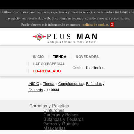
Utilizamos cookies para mejorar su experiencia y nuestros servicios, de acuerdo a tus hábitos de
navegación en nuestro sitio web. Si continúa navegando, consideramos que acepta su uso.
Puede obtener más información en nuestra
política de cookies
.
X
INICIO
TIENDA
NOVEDADES
LARGO ESPECIAL
Cesta -
LO+REBAJADO
INICIO
»
Tienda
»
Complementos
»
Bufandas y
Foulards
»
110034
Corbatas y Pajaritas
Cinturones
Carteras y Bolsos
Bufandas y Foulards
Gorros y Guantes
Mascarillas