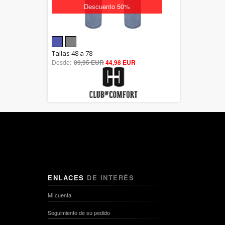
Descuento 50%
5.00
Tallas 48 a 78
Desde:
89,95 EUR
out of 5
44,98 EUR
ENLACES
DE INTERÉS
Mi cuenta
Seguimiento de su pedido