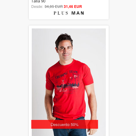
5.00
Talla 90
Desde:
34,95 EUR
out of 5
31,46 EUR
Descuento 50%