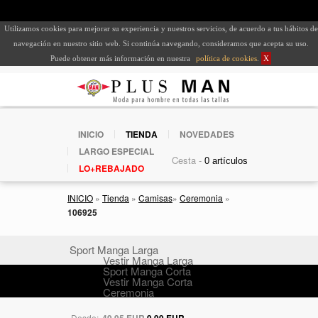
Utilizamos cookies para mejorar su experiencia y nuestros servicios, de acuerdo a tus hábitos de
navegación en nuestro sitio web. Si continúa navegando, consideramos que acepta su uso.
Puede obtener más información en nuestra
política de cookies
.
X
INICIO
TIENDA
NOVEDADES
LARGO ESPECIAL
Cesta -
LO+REBAJADO
INICIO
»
Tienda
»
Camisas
»
Ceremonia
»
106925
Sport Manga Larga
Vestir Manga Larga
Sport Manga Corta
Vestir Manga Corta
Ceremonia
Desde:
49,95 EUR
9,99 EUR