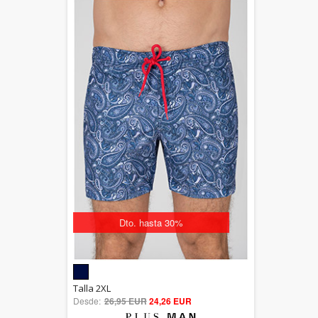
Dto. hasta 30%
5.00
Talla 2XL
Desde:
26,95 EUR
out of 5
24,26 EUR