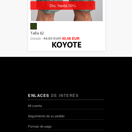
Dto. hasta 30%
5.00
Talla 62
Desde:
44,95 EUR
out of 5
40,46 EUR
ENLACES
DE INTERÉS
Mi cuenta
Seguimiento de su pedido
Formas de pago