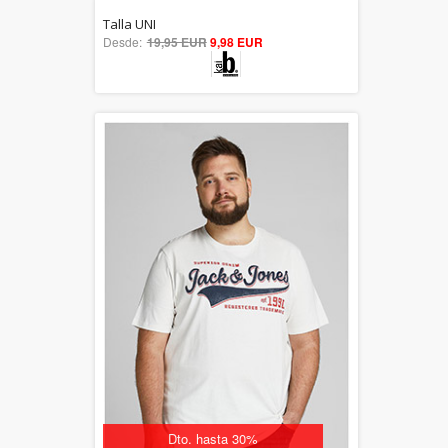
Talla UNI
5.00
Desde:
19,95 EUR
9,98 EUR
out of 5
Descuento 50%
Dto. hasta 30%