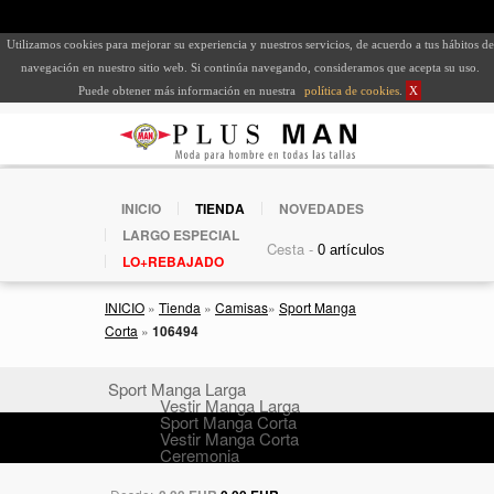
Utilizamos cookies para mejorar su experiencia y nuestros servicios, de acuerdo a tus hábitos de
navegación en nuestro sitio web. Si continúa navegando, consideramos que acepta su uso.
Puede obtener más información en nuestra
política de cookies
.
X
INICIO
TIENDA
NOVEDADES
LARGO ESPECIAL
Cesta -
LO+REBAJADO
INICIO
»
Tienda
»
Camisas
»
Sport Manga
Corta
»
106494
Sport Manga Larga
Vestir Manga Larga
Sport Manga Corta
Vestir Manga Corta
Ceremonia