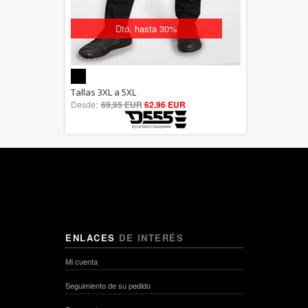
Dto. hasta 30%
5.00
Tallas 3XL a 5XL
Desde:
69,95 EUR
out of 5
62,96 EUR
ENLACES
DE INTERÉS
Mi cuenta
Seguimiento de su pedido