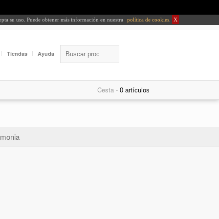
cepta su uso. Puede obtener más información en nuestra
política de cookies
.
X
Tiendas
Ayuda
Cesta -
monia