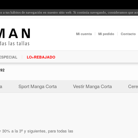
rdo a tus hábitos de navegación en nuestro sitio web. Si continúa navegando, consideramos que a
Mi cuenta
Mi pedido
Contacto
ESPECIAL
LO+REBAJADO
492
a
Sport Manga Corta
Vestir Manga Corta
Cere
 30% a la 3ª y siguientes, para todas las