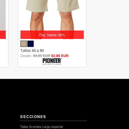
Dto. hasta 30%
5.00
Tallas 60 a 80
Desde:
69,95 EUR
out of 5
62,96 EUR
SECCIONES
Tallas Grandes Largo especial