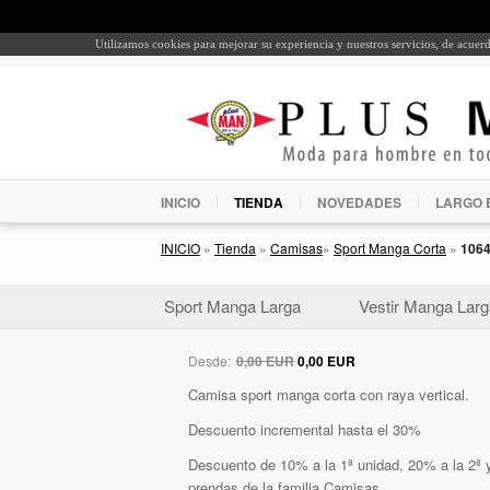
Utilizamos cookies para mejorar su experiencia y nuestros servicios, de acue
INICIO
TIENDA
NOVEDADES
LARGO 
INICIO
»
Tienda
»
Camisas
»
Sport Manga Corta
»
106
Sport Manga Larga
Vestir Manga Larg
Desde:
0,00 EUR
0,00 EUR
Camisa sport manga corta con raya vertical.
Descuento incremental hasta el 30%
Descuento de 10% a la 1ª unidad, 20% a la 2ª y
prendas de la familia Camisas.