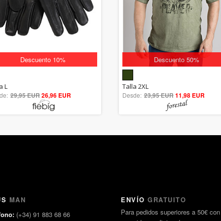
Descuento 10%
Descuento 50%
5.00
5.00
a L
Talla 2XL
de:
29,95 EUR
out of 5
26,96 EUR
Desde:
23,95 EUR
out of 5
11,98 EUR
US
MAN
ENVÍO
GRATUITO
Para pedidos superiores a 50€ con
fono:
(+34) 91 883 68 66