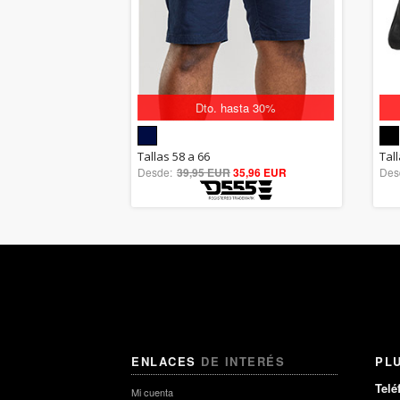
Dto. hasta 30%
5.00
Tallas 58 a 66
Tall
Desde:
39,95 EUR
out of 5
35,96 EUR
Des
ENLACES
DE INTERÉS
PL
Telé
Mi cuenta