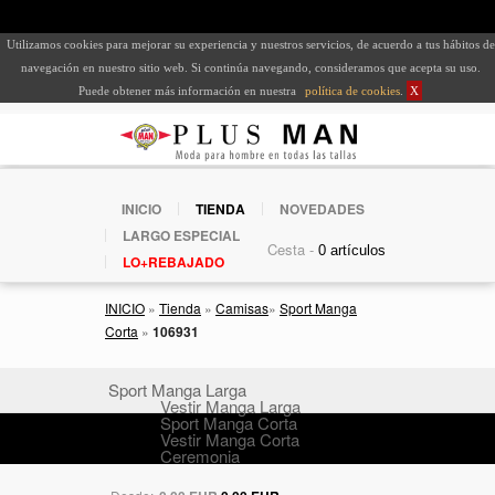
Utilizamos cookies para mejorar su experiencia y nuestros servicios, de acuerdo a tus hábitos de
navegación en nuestro sitio web. Si continúa navegando, consideramos que acepta su uso.
Puede obtener más información en nuestra
política de cookies
.
X
INICIO
TIENDA
NOVEDADES
LARGO ESPECIAL
Cesta -
LO+REBAJADO
INICIO
»
Tienda
»
Camisas
»
Sport Manga
Corta
»
106931
Sport Manga Larga
Vestir Manga Larga
Sport Manga Corta
Vestir Manga Corta
Ceremonia