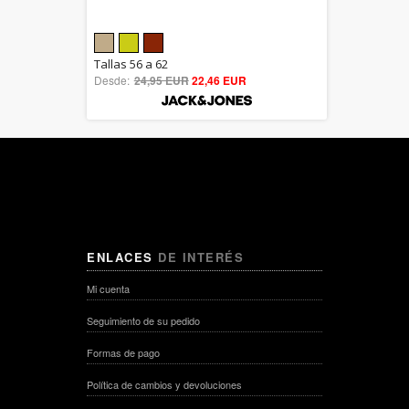
5.00
Tallas 56 a 62
Desde:
24,95 EUR
out of 5
22,46 EUR
ENLACES
DE INTERÉS
Mi cuenta
Seguimiento de su pedido
Formas de pago
Política de cambios y devoluciones