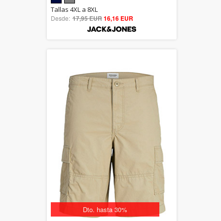
5.00
Tallas 4XL a 8XL
Desde:
17,95 EUR
out of 5
16,16 EUR
Dto. hasta 30%