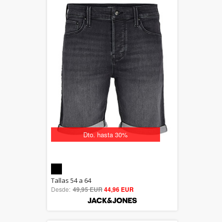
Dto. hasta 30%
5.00
Tallas 54 a 64
Desde:
49,95 EUR
out of 5
44,96 EUR