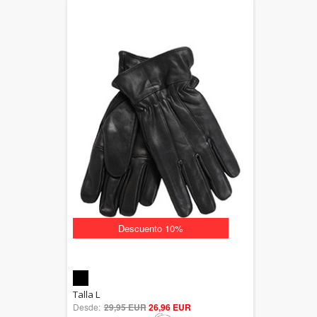
Descuento 10%
5.00
Talla L
Desde:
29,95 EUR
out of 5
26,96 EUR