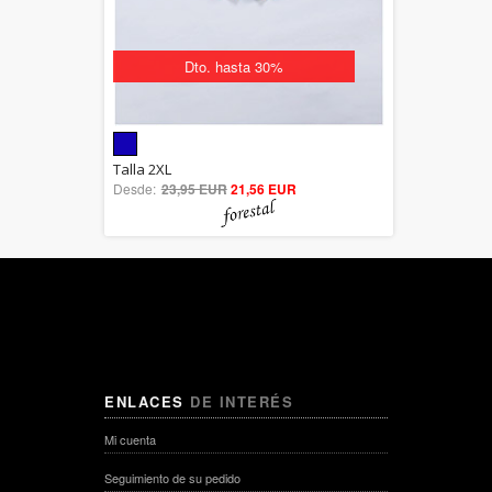
Dto. hasta 30%
5.00
Talla 2XL
Desde:
23,95 EUR
out of 5
21,56 EUR
ENLACES
DE INTERÉS
Mi cuenta
Seguimiento de su pedido