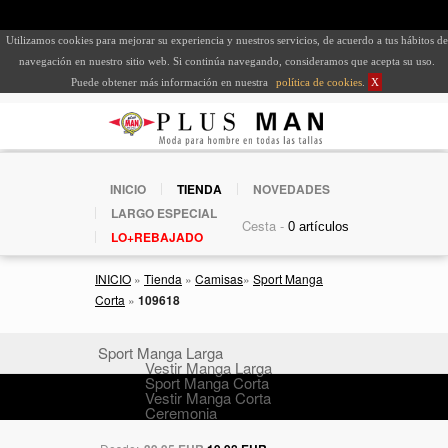
Utilizamos cookies para mejorar su experiencia y nuestros servicios, de acuerdo a tus hábitos de
navegación en nuestro sitio web. Si continúa navegando, consideramos que acepta su uso.
Puede obtener más información en nuestra
política de cookies
.
X
INICIO
TIENDA
NOVEDADES
LARGO ESPECIAL
Cesta -
LO+REBAJADO
INICIO
»
Tienda
»
Camisas
»
Sport Manga
Corta
»
109618
Sport Manga Larga
Vestir Manga Larga
Sport Manga Corta
Vestir Manga Corta
Ceremonia