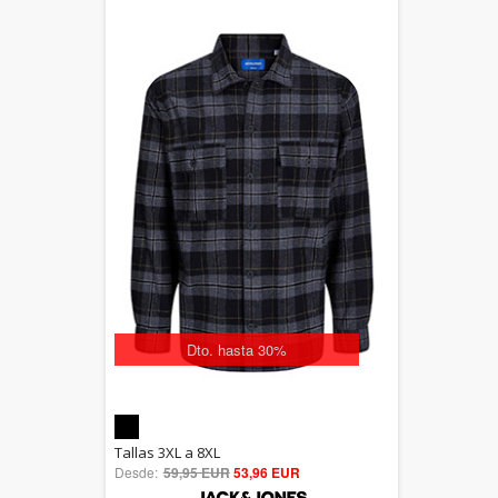
Dto. hasta 30%
5.00
Tallas 3XL a 8XL
Desde:
59,95 EUR
out of 5
53,96 EUR