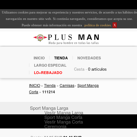
Utilizamos cookies para mejorar su experiencia y nuestros servicios, de acuerdo a tus hábitos de
navegación en nuestro sitio web. Si continúa navegando, consideramos que acepta su uso.
Puede obtener más información en nuestra
política de cookies
.
X
INICIO
TIENDA
NOVEDADES
LARGO ESPECIAL
Cesta -
LO+REBAJADO
INICIO
»
Tienda
»
Camisas
»
Sport Manga
Corta
»
111214
Sport Manga Larga
Vestir Manga Larga
Sport Manga Corta
Vestir Manga Corta
Ceremonia