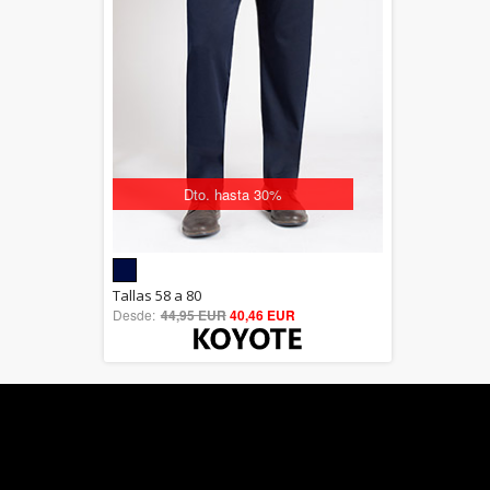
Dto. hasta 30%
5.00
Tallas 58 a 80
Desde:
44,95 EUR
out of 5
40,46 EUR