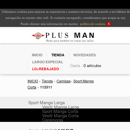
Utilizamos cookies para mejorar su experiencia y nuestros servicios, de acuerdo a tus hábitos de
navegación en nuestro sitio web. Si continúa navegando, consideramos que acepta su uso.
Puede obtener más información en nuestra
política de cookies
.
X
INICIO
TIENDA
NOVEDADES
LARGO ESPECIAL
Cesta -
LO+REBAJADO
INICIO
»
Tienda
»
Camisas
»
Sport Manga
Corta
»
112511
Sport Manga Larga
Vestir Manga Larga
Sport Manga Corta
Vestir Manga Corta
Ceremonia