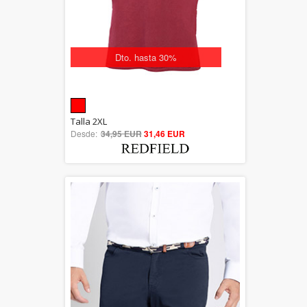
Dto. hasta 30%
5.00
Talla 2XL
Desde:
34,95 EUR
out of 5
31,46 EUR