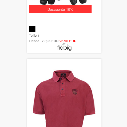
Descuento 10%
5.00
Talla L
Desde:
29,95 EUR
out of 5
26,96 EUR