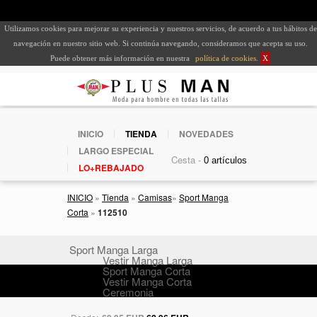
Utilizamos cookies para mejorar su experiencia y nuestros servicios, de acuerdo a tus hábitos de
navegación en nuestro sitio web. Si continúa navegando, consideramos que acepta su uso.
Puede obtener más información en nuestra
política de cookies
.
X
INICIO
TIENDA
NOVEDADES
LARGO ESPECIAL
Cesta -
LO+REBAJADO
INICIO
»
Tienda
»
Camisas
»
Sport Manga
Corta
»
112510
Sport Manga Larga
Vestir Manga Larga
Sport Manga Corta
Vestir Manga Corta
Ceremonia