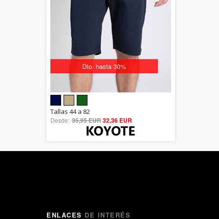
Dto. hasta 30%
5.00
Tallas 44 a 82
Desde:
35,95 EUR
out of 5
32,36 EUR
ENLACES
DE INTERÉS