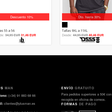
Descuento 10%
Dto. hasta 30%
5.00
5.00
as 55 a 56
Tallas 9XL a 11XL
de:
34,95 EUR
out of 5
31,46 EUR
Desde:
44,95 EUR
out of 5
40,46 EUR
US
MAN
ENVÍO
GRATUITO
Para pedidos superiores a 50€ con
fono:
(+34) 91 883 68 66
recogida en oficina de correos.
l:
clientes@plusman.es
FORMAS
DE PAGO