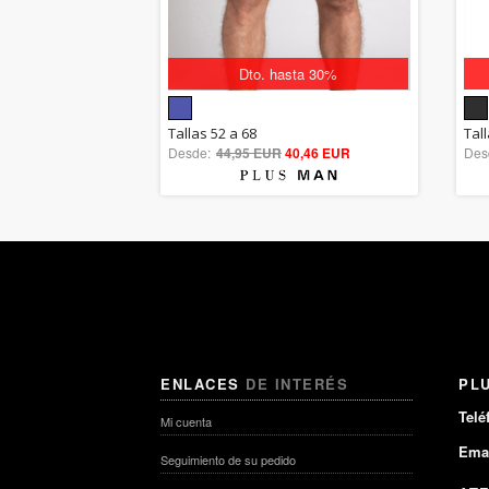
Dto. hasta 30%
5.00
Tallas 52 a 68
Tall
Desde:
44,95 EUR
out of 5
40,46 EUR
Des
ENLACES
DE INTERÉS
PL
Telé
Mi cuenta
Emai
Seguimiento de su pedido