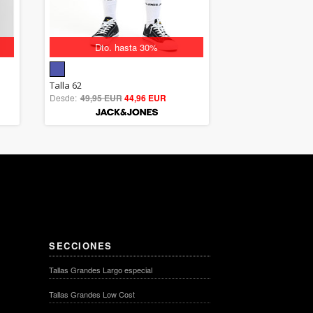
Dto. hasta 30%
5.00
Talla 62
Desde:
49,95 EUR
out of 5
44,96 EUR
SECCIONES
Tallas Grandes Largo especial
Tallas Grandes Low Cost