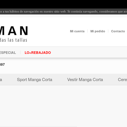
rdo a tus hábitos de navegación en nuestro sitio web. Si continúa navegando, consideramos que a
Mi cuenta
Mi pedido
Contacto
ESPECIAL
LO+REBAJADO
397
a
Sport Manga Corta
Vestir Manga Corta
Cere