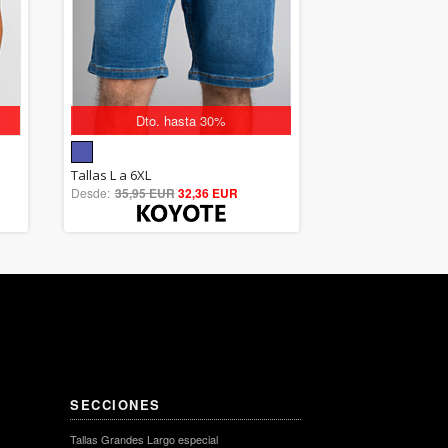
Dto. hasta 30%
5.00
Tallas L a 6XL
Desde:
35,95 EUR
out of 5
32,36 EUR
SECCIONES
Tallas Grandes Largo especial