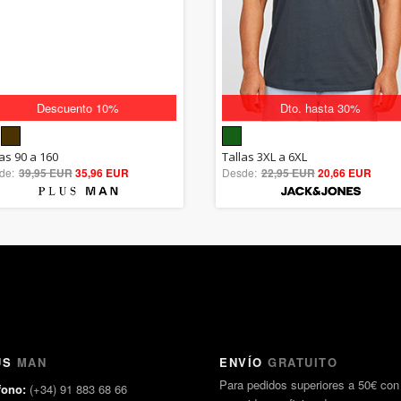
Descuento 10%
Dto. hasta 30%
5.00
5.00
las 90 a 160
Tallas 3XL a 6XL
de:
39,95 EUR
out of 5
35,96 EUR
Desde:
22,95 EUR
out of 5
20,66 EUR
US
MAN
ENVÍO
GRATUITO
Para pedidos superiores a 50€ con
fono:
(+34) 91 883 68 66