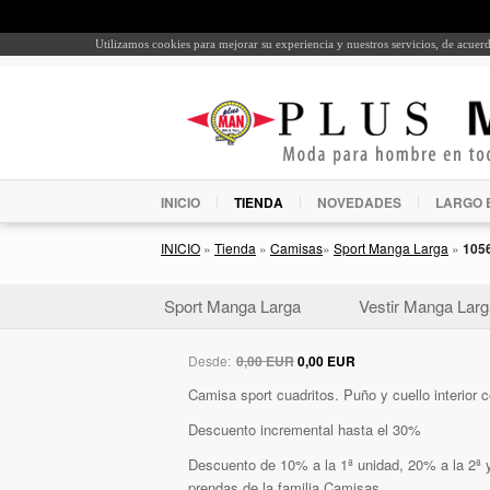
Utilizamos cookies para mejorar su experiencia y nuestros servicios, de acue
INICIO
TIENDA
NOVEDADES
LARGO 
INICIO
»
Tienda
»
Camisas
»
Sport Manga Larga
»
105
Sport Manga Larga
Vestir Manga Larg
Desde:
0,00 EUR
0,00 EUR
Camisa sport cuadritos. Puño y cuello interior 
Descuento incremental hasta el 30%
Descuento de 10% a la 1ª unidad, 20% a la 2ª y
prendas de la familia Camisas.