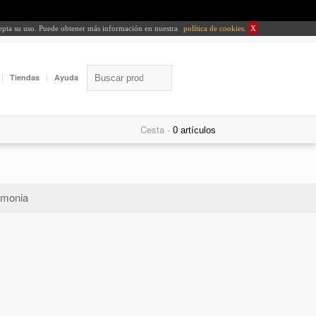
cepta su uso. Puede obtener más información en nuestra
política de cookies
.
X
Tiendas
Ayuda
Cesta -
monia