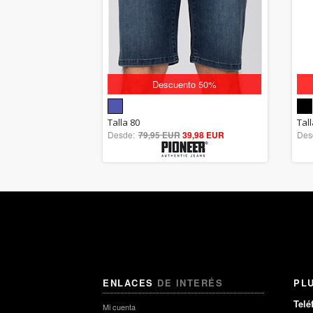
Descuento 50%
5.00
Talla 80
Tal
Desde:
79,95 EUR
out of 5
39,98 EUR
Des
ENLACES
DE INTERÉS
PL
Telé
Mi cuenta