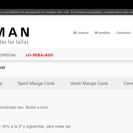
rdo a tus hábitos de navegación en nuestro sitio web. Si continúa navegando, consideramos que a
Mi cuenta
Mi pedido
Contacto
ESPECIAL
LO+REBAJADO
643
a
Sport Manga Corta
Vestir Manga Corta
Cere
combinado liso. Botón a tono.
 30% a la 3ª y siguientes, para todas las